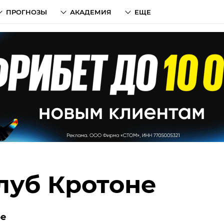
ПРОГНОЗЫ
АКАДЕМИЯ
ЕЩЕ
луб Кротоне
бе