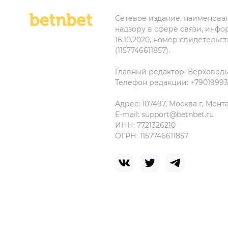
Сетевое издание, наименова
надзору в сфере связи, инф
16.10.2020, номер свидетель
(1157746611857).
Главный редактор: Верховод
Телефон редакции: +79019993
Адрес: 107497, Москва г, Монт
E-mail:
support@betnbet.ru
ИНН: 7721326210
ОГРН: 1157746611857