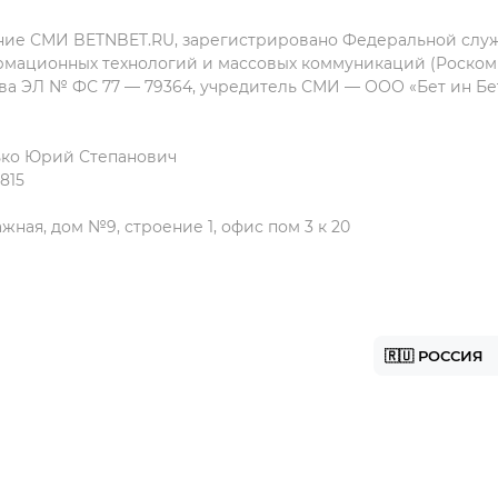
ние СМИ BETNBET.RU, зарегистрировано Федеральной слу
ормационных технологий и массовых коммуникаций (Роском
ства ЭЛ № ФС 77 — 79364, учредитель СМИ — ООО «Бет ин Бе
ько Юрий Степанович
815
ажная, дом №9, строение 1, офис пом 3 к 20