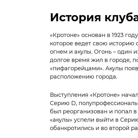
История клуб
«Кротоне» основан в 1923 год
которое ведет свою историю с 
огнем и акулы. Огонь – один 
долгое время жил в городе, 
«пифагорейцами». Акулы поя
расположению города.
Выступления «Кротоне» начал в
Серию D, полупрофессиональну
был реорганизован и попал в 
«акулы» успели выйти в Серию
обанкротились и во второй р