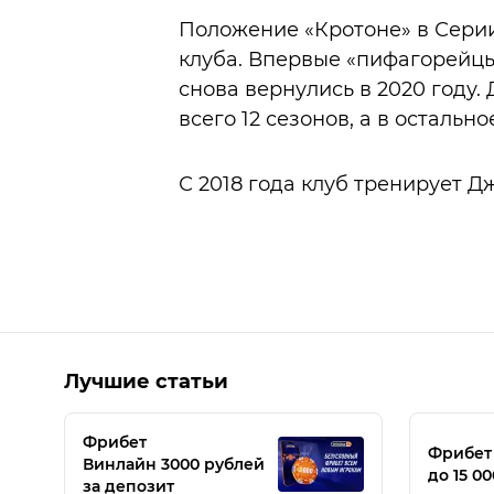
Положение «Кротоне» в Серии 
клуба. Впервые «пифагорейцы»
снова вернулись в 2020 году. 
всего 12 сезонов, а в остальн
С 2018 года клуб тренирует Д
Лучшие статьи
Фрибет
Фрибет
Винлайн 3000 рублей
до 15 0
за депозит