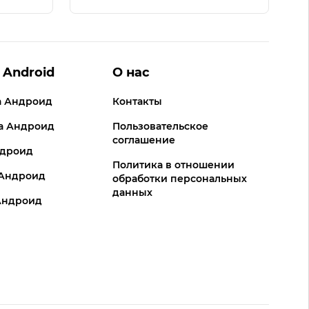
 Android
О нас
а Андроид
Контакты
а Андроид
Пользовательское
соглашение
ндроид
Политика в отношении
 Андроид
обработки персональных
данных
Андроид