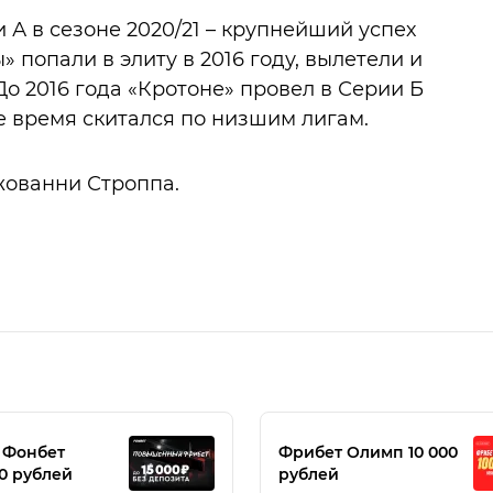
А в сезоне 2020/21 – крупнейший успех
 попали в элиту в 2016 году, вылетели и
До 2016 года «Кротоне» провел в Серии Б
ое время скитался по низшим лигам.
жованни Строппа.
 Фонбет
Фрибет Олимп 10 000
00 рублей
рублей