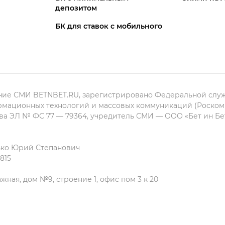
депозитом
БК для ставок с мобильного
ние СМИ BETNBET.RU, зарегистрировано Федеральной слу
ормационных технологий и массовых коммуникаций (Роском
ства ЭЛ № ФС 77 — 79364, учредитель СМИ — ООО «Бет ин Бе
ько Юрий Степанович
815
ажная, дом №9, строение 1, офис пом 3 к 20