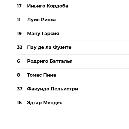
17
Иньиго Кордоба
11
Луис Риоха
19
Ману Гарсия
32
Пау де ла Фуэнте
6
Родриго Батталья
8
Томас Пина
37
Факундо Пельистри
16
Эдгар Мендес