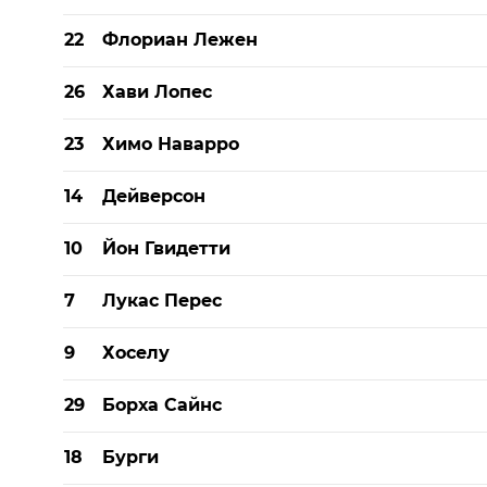
22
Флориан Лежен
26
Хави Лопес
23
Химо Наварро
14
Дейверсон
10
Йон Гвидетти
7
Лукас Перес
9
Хоселу
29
Борха Сайнс
18
Бурги