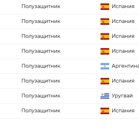
Полузащитник
Испания
Полузащитник
Испания
Полузащитник
Испания
Полузащитник
Испания
Полузащитник
Аргентин
Полузащитник
Испания
Полузащитник
Уругвай
Полузащитник
Испания