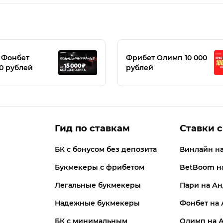
 Фонбет
Фрибет Олимп 10 000
00 рублей
рублей
Гид по ставкам
Ставки с
БК с бонусом без депозита
Винлайн н
Букмекеры с фрибетом
BetBoom н
Легальные букмекеры
Пари на А
Надежные букмекеры
Фонбет на
БК с минимальным
Олимп на 