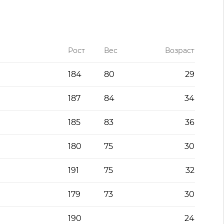
Рост
Вес
Возраст
184
80
29
187
84
34
185
83
36
180
75
30
191
75
32
179
73
30
190
24