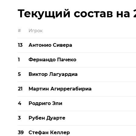
Текущий состав на 
#
Игрок
13
Антонио Сивера
1
Фернандо Пачеко
5
Виктор Лагуардиа
21
Мартин Агиррегабириа
4
Родриго Эли
3
Рубен Дуарте
39
Стефан Келлер