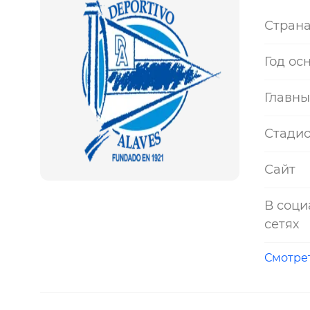
Стран
Год ос
Главны
Стади
Сайт
В соци
сетях
Смотре