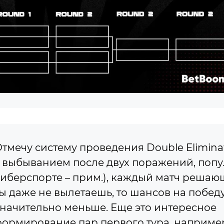
тмечу систему проведения Double Elimina
 выбыванием после двух поражений, попу
иберспорте – прим.), каждый матч решаю
ы даже не вылетаешь, то шансов на побед
начительно меньше. Еще это интересное
ормирование пар первого тура, наприме