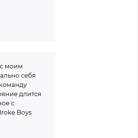
 с моим
иально себя
 команду
ояние длится
ное с
roke Boys