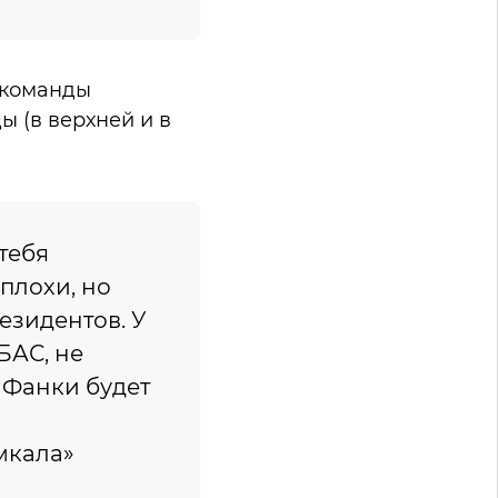
 команды
 (в верхней и в
тебя
 плохи, но
езидентов. У
БАС, не
 Фанки будет
мкала»