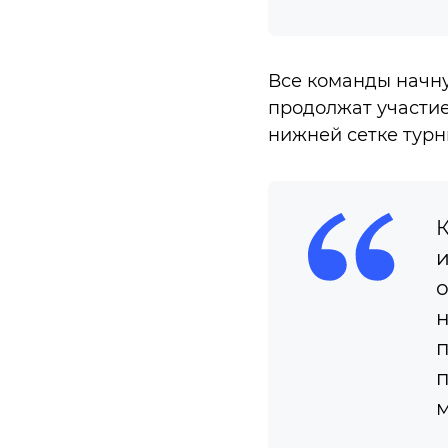
Все команды начну
продолжат участие
нижней сетке турн
К
и
о
н
п
п
м