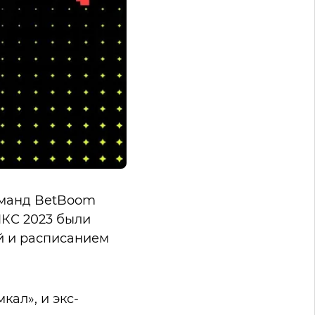
оманд BetBoom
МКС 2023 были
й и расписанием
ал», и экс-