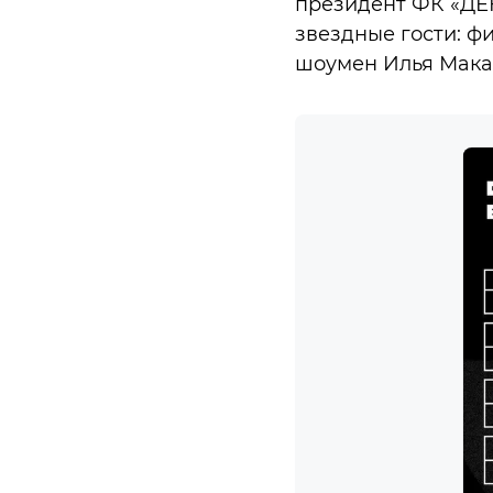
президент ФК «ДЕ
звездные гости: ф
шоумен Илья Мака