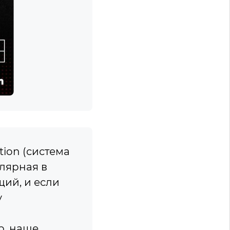
tion (система
лярная в
щий, и если
у
р, наше