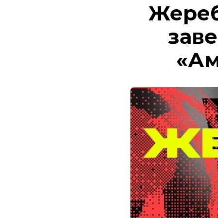
Жереб
заве
«Ам