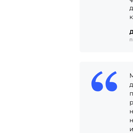
д
к
Д
П
М
д
п
р
н
н
и