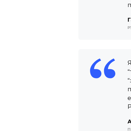
п
Г
Р
Я
“
“
п
е
Р
А
П