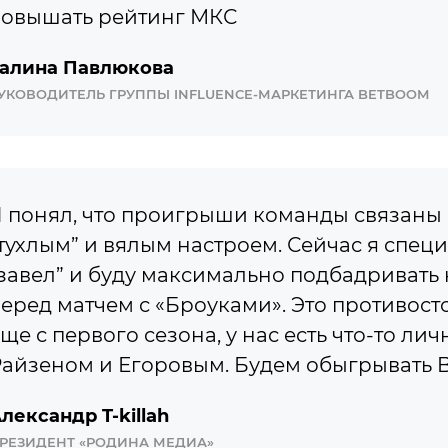
овышать рейтинг МКС
алина Павлюкова
УКОВОДИТЕЛЬ ГРУППЫ INFLUENCE-МАРКЕТИНГА BETBOOM
 понял, что проигрыши команды связаны
тухлым” и вялым настроем. Сейчас я спец
завел” и буду максимально подбадривать
еред матчем с «Броуками». Это противост
ще с первого сезона, у нас есть что-то лич
айзеном и Егоровым. Будем обыгрывать B
лександр T-killah
РЕЗИДЕНТ «РОДИНА МЕДИА»