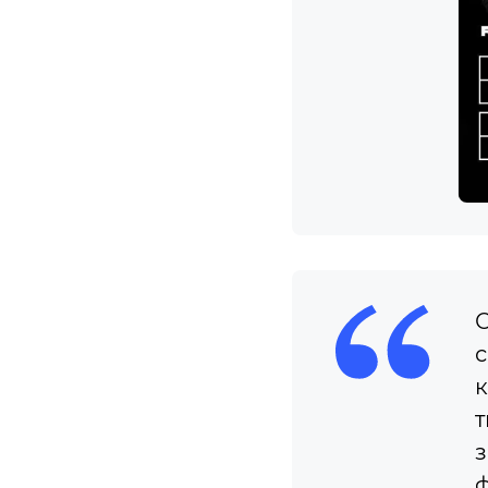
О
с
к
т
з
ф