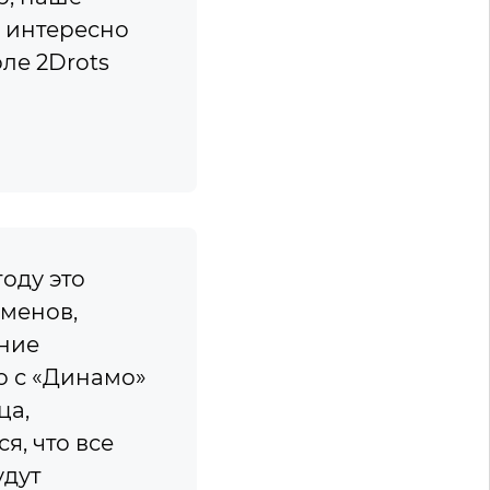
е интересно
ле 2Drots
оду это
менов,
ение
о с «Динамо»
ца,
я, что все
удут