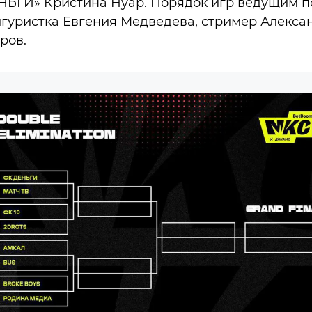
НЬГИ» Кристина Нуар. Порядок игр ведущим п
игуристка Евгения Медведева, стример Алекса
ров.