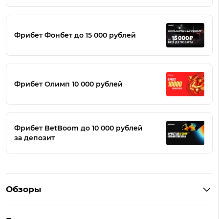
Фрибет Фонбет до 15 000 рублей
Фрибет Олимп 10 000 рублей
Фрибет BetBoom до 10 000 рублей
за депозит
Обзоры
Winline