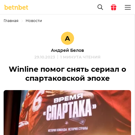
Главная
Новости
А
Андрей Белов
29.10.2023
1 МИНУТА ЧТЕНИЯ
Winline помог снять сериал о
спартаковской эпохе