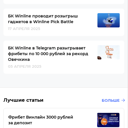
БК Winline проводит розыгрыш
гаджетов в Winline Pick Battle
17 АПРЕЛЯ 2025
БК Winline в Telegram разыгрывает
фрибеты по 10 000 рублей за рекорд
Овечкина
05 АПРЕЛЯ 2025
Лучшие статьи
БОЛЬШЕ
Фрибет Винлайн 3000 рублей
за депозит