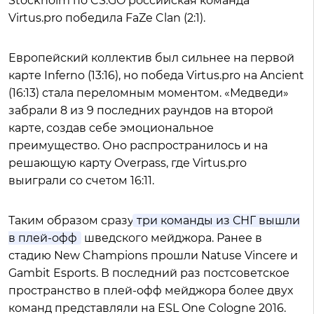
Stockholm по CS:GO российская команда
Virtus.pro победила FaZe Clan (2:1).
Европейский коллектив был сильнее на первой
карте Inferno (13:16), но победа Virtus.pro на Ancient
(16:13) стала переломным моментом. «Медведи»
забрали 8 из 9 последних раундов на второй
карте, создав себе эмоциональное
преимущество. Оно распространилось и на
решающую карту Overpass, где Virtus.pro
выиграли со счетом 16:11.
Таким образом сразу
три команды из СНГ вышли
в плей-офф
шведского мейджора. Ранее в
стадию New Champions прошли Natuse Vincere и
Gambit Esports. В последний раз постсоветское
пространство в плей-офф мейджора более двух
команд представляли на ESL One Cologne 2016.