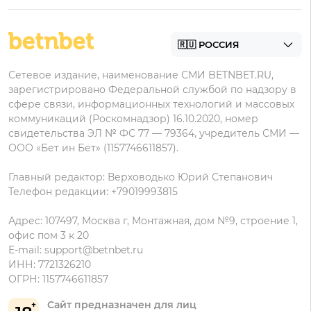
Надежные букмекеры
Бонусы Мелет
Zenit
Контакты
Пари на Андроид
БК с минимальным депозитом
Пользовательское соглашение
Фонбет на Андроид
БК для ставок с мобильного
Политика в отношении обработки персональных
Олимп на Андроид
Сетевое издание, наименование СМИ BETNBET.RU,
данных
зарегистрировано Федеральной службой по надзору в
сфере связи, информационных технологий и массовых
коммуникаций (Роскомнадзор) 16.10.2020, номер
свидетельства ЭЛ № ФС 77 — 79364, учредитель СМИ —
ООО «Бет ин Бет» (1157746611857).
Главный редактор: Верховодько Юрий Степанович
Телефон редакции: +79019993815
Адрес: 107497, Москва г, Монтажная, дом №9, строение 1,
офис пом 3 к 20
E-mail:
support@betnbet.ru
ИНН: 7721326210
ОГРН: 1157746611857
Сайт предназначен для лиц