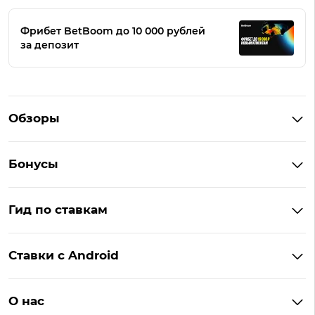
Фрибет BetBoom до 10 000 рублей
за депозит
Обзоры
Winline
Бонусы
BetBoom
Бонусы Винлайн
Фонбет
Гид по ставкам
Бонусы BetBoom
Мелбет
БК с бонусом без депозита
Бонусы Фонбет
Пари
Ставки с Android
Букмекеры с фрибетом
Бонусы Пари
Лига Ставок
Винлайн на Андроид
Легальные букмекеры
Бонусы Леон
Леон
О нас
BetBoom на Андроид