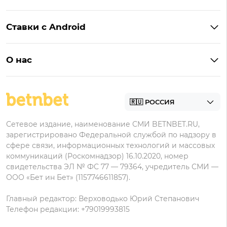
Бонусы BetBoom
Мелбет
БК с бонусом без депозита
Бонусы Фонбет
Пари
Ставки с Android
Букмекеры с фрибетом
Бонусы Пари
Лига Ставок
Винлайн на Андроид
Легальные букмекеры
Бонусы Леон
Леон
О нас
BetBoom на Андроид
Надежные букмекеры
Бонусы Мелет
Zenit
Контакты
Пари на Андроид
БК с минимальным депозитом
Пользовательское соглашение
Фонбет на Андроид
БК для ставок с мобильного
Политика в отношении обработки персональных
Олимп на Андроид
Сетевое издание, наименование СМИ BETNBET.RU,
данных
зарегистрировано Федеральной службой по надзору в
сфере связи, информационных технологий и массовых
коммуникаций (Роскомнадзор) 16.10.2020, номер
свидетельства ЭЛ № ФС 77 — 79364, учредитель СМИ —
ООО «Бет ин Бет» (1157746611857).
Главный редактор: Верховодько Юрий Степанович
Телефон редакции: +79019993815