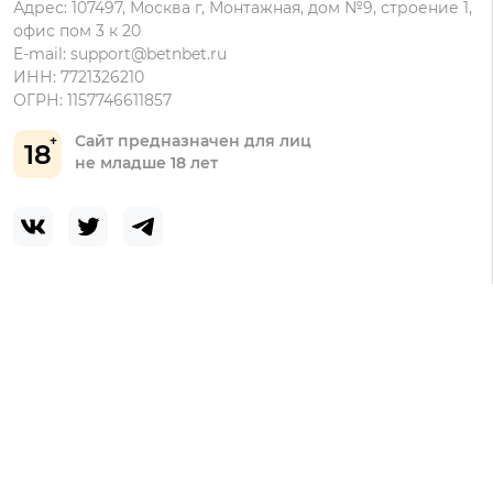
Адрес: 107497, Москва г, Монтажная, дом №9, строение 1,
офис пом 3 к 20
E-mail:
support@betnbet.ru
ИНН: 7721326210
ОГРН: 1157746611857
Сайт предназначен для лиц
18
не младше 18 лет