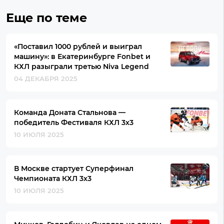
Еще по теме
«Поставил 1000 рублей и выиграл
машину»: в Екатеринбурге Fonbet и
КХЛ разыграли третью Niva Legend
04 ДЕКАБРЯ 2025
Команда Доната Стальнова —
победитель Фестиваля КХЛ 3х3
10 ИЮЛЯ 2025
В Москве стартует Суперфинал
Чемпионата КХЛ 3х3
10 ИЮЛЯ 2025