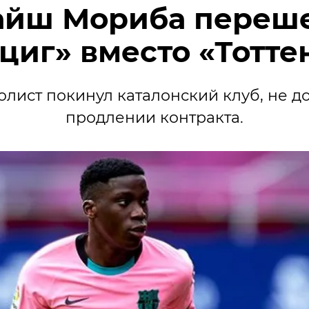
айш Мориба переше
циг» вместо «Тотте
олист покинул каталонский клуб, не 
продлении контракта.