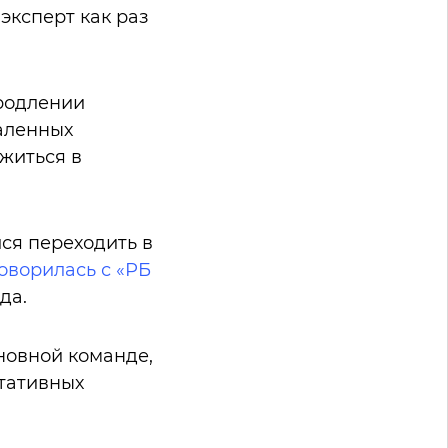
эксперт как раз
продлении
аленных
житься в
ся переходить в
оворилась с «РБ
да.
новной команде,
ьтативных