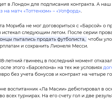
ет в Лондон для подписания контракта. А наш 
з на матч «Тоттенхэм» – «Уотфорд»
.
ета Мориба не мог договориться с «Барсой» о 
й истекал следующим летом. После серии пров
онцы пытались продать футболиста,
чтобы уло
рплатам и сохранить Лионеля Месси.
18-летний гвинеец в последний момент отказал
После этого «Барселона» на тех же условиях
дог
евро без учета бонусов и контракт на четыре го
не воспитанник «Ла Масии» дебютировал в ос
во всех турнирах. На его счету гол и две резул