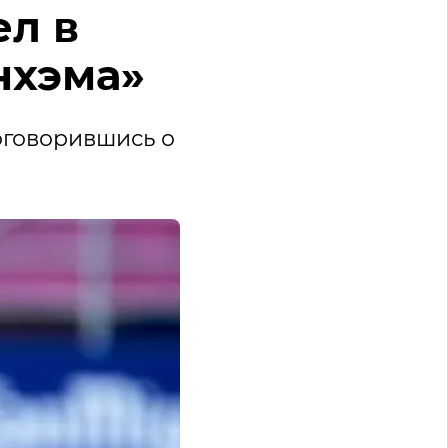
л в
нхэма»
договорившись о