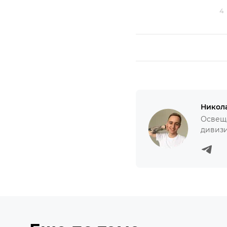
4
Никол
Освеща
дивизи