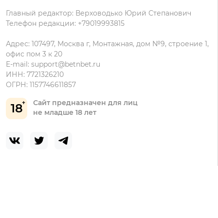
Главный редактор: Верховодько Юрий Степанович
Телефон редакции: +79019993815
Адрес: 107497, Москва г, Монтажная, дом №9, строение 1,
офис пом 3 к 20
E-mail:
support@betnbet.ru
ИНН: 7721326210
ОГРН: 1157746611857
Сайт предназначен для лиц
18
не младше 18 лет