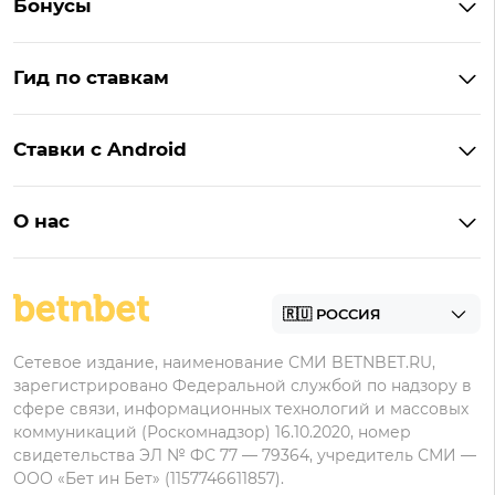
Бонусы
BetBoom
Бонусы Винлайн
Фонбет
Гид по ставкам
Бонусы BetBoom
Мелбет
БК с бонусом без депозита
Бонусы Фонбет
Пари
Ставки с Android
Букмекеры с фрибетом
Бонусы Пари
Лига Ставок
Винлайн на Андроид
Легальные букмекеры
Бонусы Леон
Леон
О нас
BetBoom на Андроид
Надежные букмекеры
Бонусы Мелет
Zenit
Контакты
Пари на Андроид
БК с минимальным депозитом
Пользовательское соглашение
Фонбет на Андроид
БК для ставок с мобильного
Политика в отношении обработки персональных
Олимп на Андроид
Сетевое издание, наименование СМИ BETNBET.RU,
данных
зарегистрировано Федеральной службой по надзору в
сфере связи, информационных технологий и массовых
коммуникаций (Роскомнадзор) 16.10.2020, номер
свидетельства ЭЛ № ФС 77 — 79364, учредитель СМИ —
ООО «Бет ин Бет» (1157746611857).