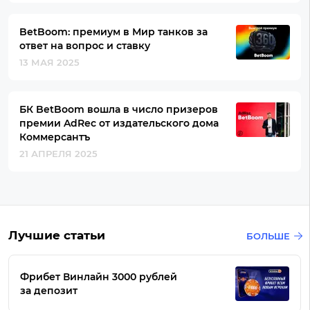
BetBoom: премиум в Мир танков за
ответ на вопрос и ставку
13 МАЯ 2025
БК BetBoom вошла в число призеров
премии AdRec от издательского дома
Коммерсантъ
21 АПРЕЛЯ 2025
Лучшие статьи
БОЛЬШЕ
Фрибет Винлайн 3000 рублей
за депозит