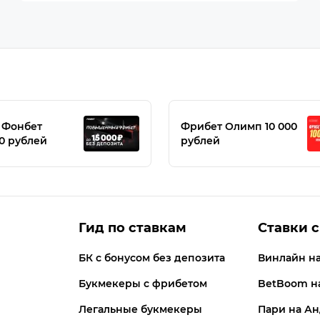
 Фонбет
Фрибет Олимп 10 000
00 рублей
рублей
Гид по ставкам
Ставки с
БК с бонусом без депозита
Винлайн н
Букмекеры с фрибетом
BetBoom н
Легальные букмекеры
Пари на А