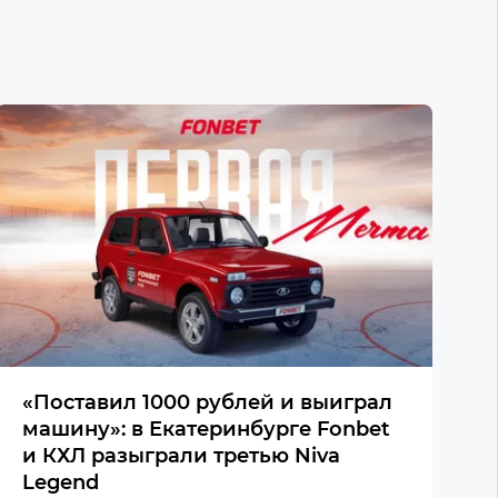
«Поставил 1000 рублей и выиграл
машину»: в Екатеринбурге Fonbet
и КХЛ разыграли третью Niva
Legend