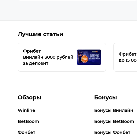
Лучшие статьи
Фрибет
Фрибет
Винлайн 3000 рублей
до 15 0
за депозит
Обзоры
Бонусы
Winline
Бонусы Винлайн
BetBoom
Бонусы BetBoom
Фонбет
Бонусы Фонбет