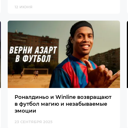
12 ИЮНЯ
Роналдиньо и Winline возвращают
в футбол магию и незабываемые
эмоции
23 СЕНТЯБРЯ 2025