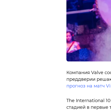
Компания Valve со
преддверии решающ
прогноз на матч Vir
The International 1
стадией в первые 