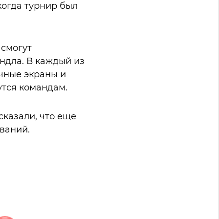
когда турнир был
 смогут
дла. В каждый из
очные экраны и
утся командам.
сказали, что еще
ваний.