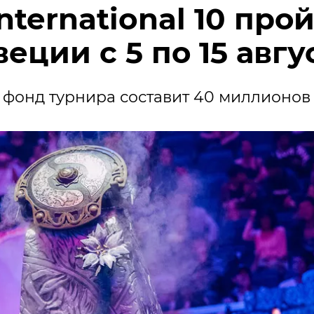
nternational 10 про
еции с 5 по 15 авгу
фонд турнира составит 40 миллионов