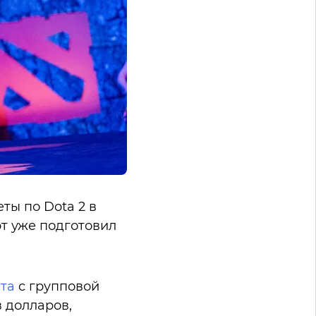
ты по Dota 2 в
т уже подготовил
ста
с групповой
 долларов,