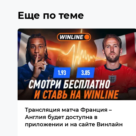
Еще по теме
Трансляция матча Франция –
Англия будет доступна в
приложении и на сайте Винлайн