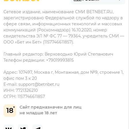
БК для ставок с мобильного
Политика в отношении обработки персональных
Олимп на Андроид
Сетевое издание, наименование СМИ BETNBET.RU,
данных
зарегистрировано Федеральной службой по надзору в
сфере связи, информационных технологий и массовых
коммуникаций (Роскомнадзор) 16.10.2020, номер
свидетельства ЭЛ № ФС 77 — 79364, учредитель СМИ —
ООО «Бет ин Бет» (1157746611857).
Главный редактор: Верховодько Юрий Степанович
Телефон редакции: +79019993815
Адрес: 107497, Москва г, Монтажная, дом №9, строение 1,
офис пом 3 к 20
E-mail:
support@betnbet.ru
ИНН: 7721326210
ОГРН: 1157746611857
Сайт предназначен для лиц
18
не младше 18 лет