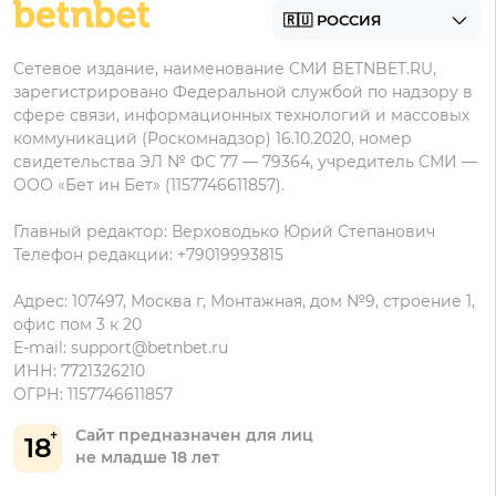
Пользовательское соглашение
Фонбет на Андроид
БК для ставок с мобильного
Политика в отношении обработки персональных
Олимп на Андроид
Сетевое издание, наименование СМИ BETNBET.RU,
данных
зарегистрировано Федеральной службой по надзору в
сфере связи, информационных технологий и массовых
коммуникаций (Роскомнадзор) 16.10.2020, номер
свидетельства ЭЛ № ФС 77 — 79364, учредитель СМИ —
ООО «Бет ин Бет» (1157746611857).
Главный редактор: Верховодько Юрий Степанович
Телефон редакции: +79019993815
Адрес: 107497, Москва г, Монтажная, дом №9, строение 1,
офис пом 3 к 20
E-mail:
support@betnbet.ru
ИНН: 7721326210
ОГРН: 1157746611857
Сайт предназначен для лиц
18
не младше 18 лет