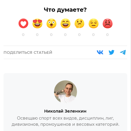
Что думаете?
0
0
0
0
0
0
0
ПОДЕЛИТЬСЯ СТАТЬЕЙ
Николай Зеленкин
Освещаю спорт всех видов, дисциплин, лиг,
дивизионов, промоушенов и весовых категорий.