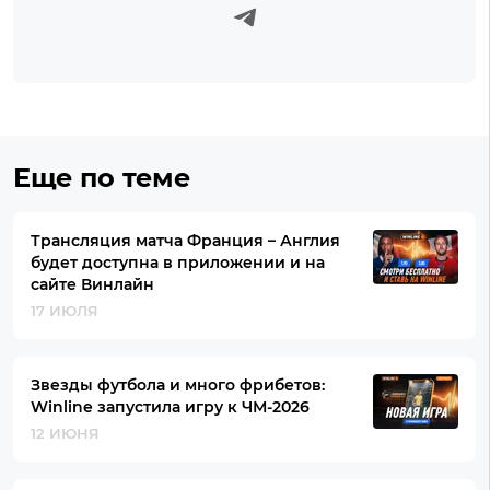
Еще по теме
Трансляция матча Франция – Англия
будет доступна в приложении и на
сайте Винлайн
17 ИЮЛЯ
Звезды футбола и много фрибетов:
Winline запустила игру к ЧМ-2026
12 ИЮНЯ