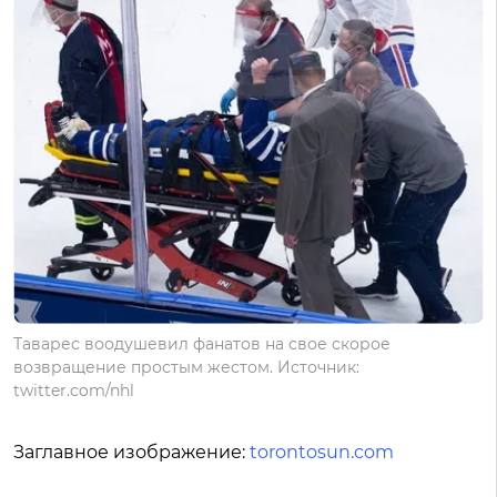
Таварес воодушевил фанатов на свое скорое
возвращение простым жестом. Источник:
twitter.com/nhl
Заглавное изображение:
torontosun.com