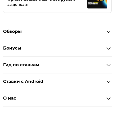
за депозит
Обзоры
Winline
Бонусы
BetBoom
Бонусы Винлайн
Фонбет
Гид по ставкам
Бонусы BetBoom
Мелбет
БК с бонусом без депозита
Бонусы Фонбет
Пари
Ставки с Android
Букмекеры с фрибетом
Бонусы Пари
Лига Ставок
Винлайн на Андроид
Легальные букмекеры
Бонусы Леон
Леон
О нас
BetBoom на Андроид
Надежные букмекеры
Бонусы Мелет
Zenit
Контакты
Пари на Андроид
БК с минимальным депозитом