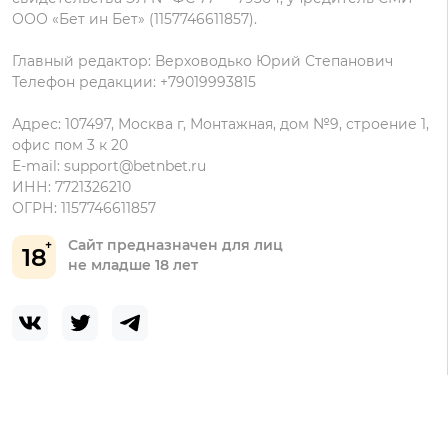
ООО «Бет ин Бет» (1157746611857).
Главный редактор: Верховодько Юрий Степанович
Телефон редакции: +79019993815
Адрес: 107497, Москва г, Монтажная, дом №9, строение 1,
офис пом 3 к 20
E-mail:
support@betnbet.ru
ИНН: 7721326210
ОГРН: 1157746611857
Сайт предназначен для лиц
18
не младше 18 лет