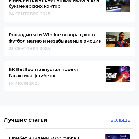
Минфин планирует новые налоги для
букмекерских контор
24 СЕНТЯБРЯ 2025
Роналдиньо и Winline возвращают в
футбол магию и незабываемые эмоции
23 СЕНТЯБРЯ 2025
БК BetBoom запустил проект
Галактика фрибетов
10 ИЮЛЯ 2025
Лучшие статьи
БОЛЬШЕ
Фрибет Винлайн 3000 рублей