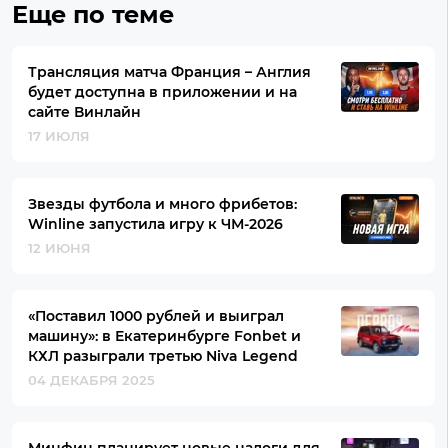
Еще по теме
Трансляция матча Франция – Англия
будет доступна в приложении и на
сайте Винлайн
17 ИЮЛЯ
Звезды футбола и много фрибетов:
Winline запустила игру к ЧМ-2026
12 ИЮНЯ
«Поставил 1000 рублей и выиграл
машину»: в Екатеринбурге Fonbet и
КХЛ разыграли третью Niva Legend
04 ДЕКАБРЯ 2025