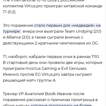
The International 10 по Dota 2 российский
коллектив Virtus.pro проиграл китайской команде
T1 (0:2).
Это поражение
стало первым для «медведей» на
турнире:
вчера они выиграли Team Undying (2:0)
и Alliance (2:0), а также сыграли вничью с
действующими 2-кратными чемпионами из OG.
T1, наоборот, набрали первые очки в рамках TI10.
В стартовый день они провели две игры, которые
проиграли Invictus Gaming и Evil Geniuses.
Именно против EG Virtus.pro завтра сыграют
решающий матч группы A.
Тренер VP Анатолий Boolk Иванов после
поражения рассказал о причинах проигрыша в
обоих матчах,
которые продлились не более