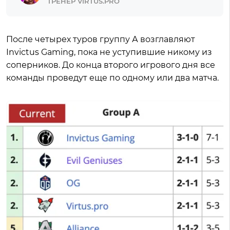
ТРЕНЕР VIRTUS.PRO
После четырех туров группу А возглавляют
Invictus Gaming, пока не уступившие никому из
соперников. До конца второго игрового дня все
команды проведут еще по одному или два матча.