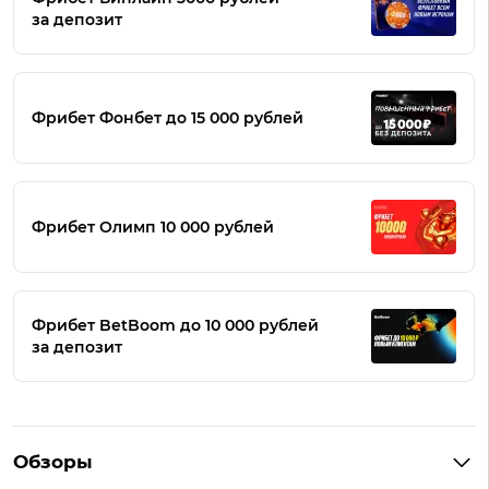
за депозит
Фрибет Фонбет до 15 000 рублей
Фрибет Олимп 10 000 рублей
Фрибет BetBoom до 10 000 рублей
за депозит
Обзоры