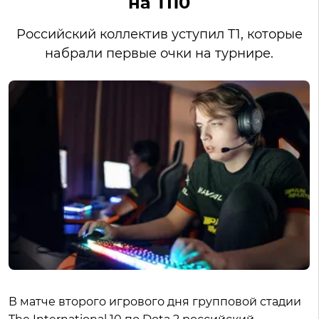
на TI10
Российский коллектив уступил T1, которые
набрали первые очки на турнире.
В матче второго игрового дня групповой стадии