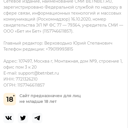
Сетевое издание, наименование СМИ BETNBET.RU,
данных
зарегистрировано Федеральной службой по надзору в
сфере связи, информационных технологий и массовых
коммуникаций (Роскомнадзор) 16.10.2020, номер
свидетельства ЭЛ № ФС 77 — 79364, учредитель СМИ —
ООО «Бет ин Бет» (1157746611857).
Главный редактор: Верховодько Юрий Степанович
Телефон редакции: +79019993815
Адрес: 107497, Москва г, Монтажная, дом №9, строение 1,
офис пом 3 к 20
E-mail:
support@betnbet.ru
ИНН: 7721326210
ОГРН: 1157746611857
Сайт предназначен для лиц
18
не младше 18 лет