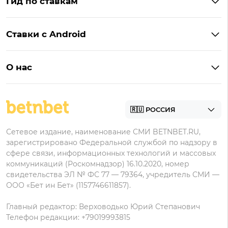
Гид по ставкам
Бонусы BetBoom
Мелбет
БК с бонусом без депозита
Бонусы Фонбет
Пари
Ставки с Android
Букмекеры с фрибетом
Бонусы Пари
Лига Ставок
Винлайн на Андроид
Легальные букмекеры
Бонусы Леон
Леон
О нас
BetBoom на Андроид
Надежные букмекеры
Бонусы Мелет
Zenit
Контакты
Пари на Андроид
БК с минимальным депозитом
Пользовательское соглашение
Фонбет на Андроид
БК для ставок с мобильного
Политика в отношении обработки персональных
Олимп на Андроид
Сетевое издание, наименование СМИ BETNBET.RU,
данных
зарегистрировано Федеральной службой по надзору в
сфере связи, информационных технологий и массовых
коммуникаций (Роскомнадзор) 16.10.2020, номер
свидетельства ЭЛ № ФС 77 — 79364, учредитель СМИ —
ООО «Бет ин Бет» (1157746611857).
Главный редактор: Верховодько Юрий Степанович
Телефон редакции: +79019993815