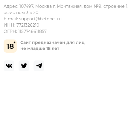
Адрес: 107497, Москва г, Монтажная, дом №9, строение 1,
офис пом 3 к 20
E-mail:
support@betnbet.ru
ИНН: 7721326210
ОГРН: 1157746611857
Сайт предназначен для лиц
18
не младше 18 лет