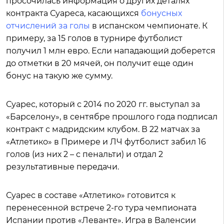
просочилась информация о других деталях
контракта Суареса, касающихся
бонусных
отчислений за голы
в испанском чемпионате. К
примеру, за 15 голов в турнире футболист
получил 1 млн евро. Если нападающий доберется
до отметки в 20 мячей, он получит еще один
бонус на такую же сумму.
Суарес, который с 2014 по 2020 гг. выступал за
«Барселону», в сентябре прошлого года подписал
контракт с мадридским клубом. В 22 матчах за
«Атлетико» в Примере и ЛЧ футболист забил 16
голов (из них 2 – с пенальти) и отдал 2
результативные передачи.
Суарес в составе «Атлетико» готовится к
перенесенной встрече 2-го тура чемпионата
Испании против «Леванте». Игра в Валенсии