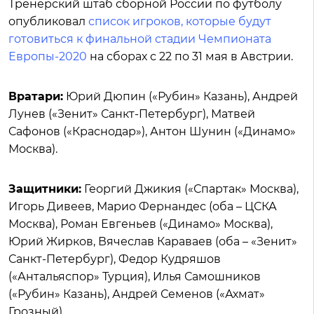
Тренерский штаб сборной России по футболу
опубликовал
список игроков, которые будут
готовиться к финальной стадии Чемпионата
Европы-2020
на сборах с 22 по 31 мая в Австрии.
Вратари:
Юрий Дюпин («Рубин» Казань), Андрей
Лунев («Зенит» Санкт-Петербург), Матвей
Сафонов («Краснодар»), Антон Шунин («Динамо»
Москва).
Защитники:
Георгий Джикия («Спартак» Москва),
Игорь Дивеев, Марио Фернандес (оба – ЦСКА
Москва), Роман Евгеньев («Динамо» Москва),
Юрий Жирков, Вячеслав Караваев (оба – «Зенит»
Санкт-Петербург), Федор Кудряшов
(«Антальяспор» Турция), Илья Самошников
(«Рубин» Казань), Андрей Семенов («Ахмат»
Грозный).