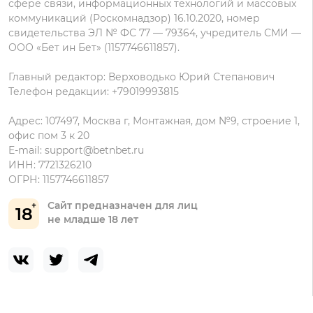
сфере связи, информационных технологий и массовых
коммуникаций (Роскомнадзор) 16.10.2020, номер
свидетельства ЭЛ № ФС 77 — 79364, учредитель СМИ —
ООО «Бет ин Бет» (1157746611857).
Главный редактор: Верховодько Юрий Степанович
Телефон редакции: +79019993815
Адрес: 107497, Москва г, Монтажная, дом №9, строение 1,
офис пом 3 к 20
E-mail:
support@betnbet.ru
ИНН: 7721326210
ОГРН: 1157746611857
Сайт предназначен для лиц
18
не младше 18 лет