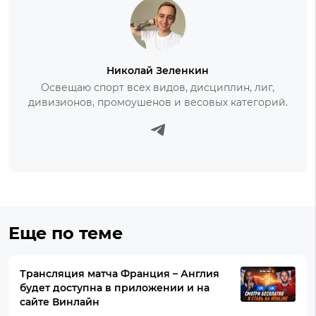
Николай Зеленкин
Освещаю спорт всех видов, дисциплин, лиг,
дивизионов, промоушенов и весовых категорий.
Еще по теме
Трансляция матча Франция – Англия
будет доступна в приложении и на
сайте Винлайн