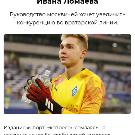
Ивана Ломаева
Руководство москвичей хочет увеличить
конкуренцию во вратарской линии.
Издание «Спорт-Экспресс», ссылаясь на