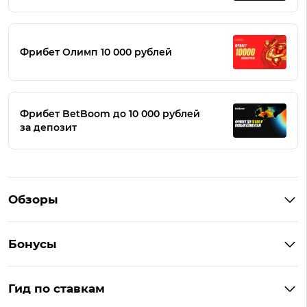
Фрибет Олимп 10 000 рублей
Фрибет BetBoom до 10 000 рублей
за депозит
Обзоры
Winline
Бонусы
BetBoom
Бонусы Винлайн
Фонбет
Гид по ставкам
Бонусы BetBoom
Мелбет