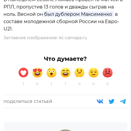
РПЛ, пропустив 13 голов и дважды сыграв на
ноль. Весной он
был дублером Максименко
в
составе молодежной сборной России на Евро-
U21.
Заглавное изображение:
kc-camapa.ru
Что думаете?
1
0
1
1
0
0
0
ПОДЕЛИТЬСЯ СТАТЬЕЙ