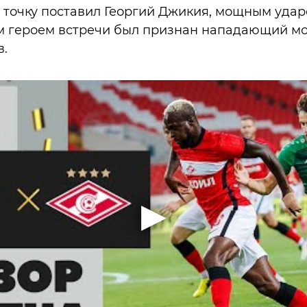
 точку поставил Георгий Джикия, мощным уда
м героем встречи был признан нападающий м
.