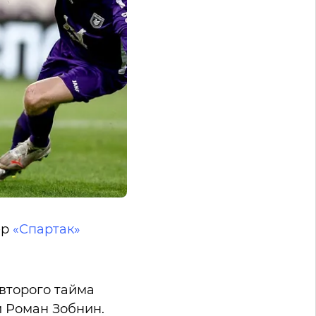
ер
«Спартак»
 второго тайма
и Роман Зобнин.