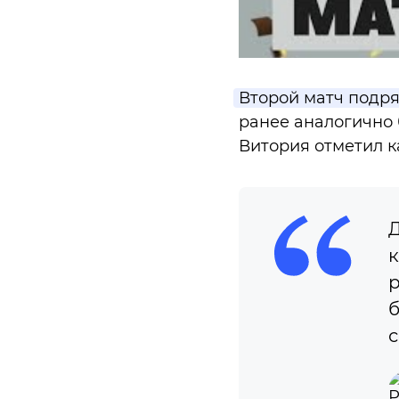
Второй матч подря
ранее аналогично 
Витория отметил к
Д
к
р
б
с