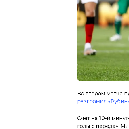
Во втором матче 
разгромил «Рубин
Счет на 10-й минут
голы с передач Ми