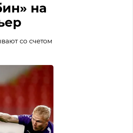
бин» на
ьер
вают со счетом