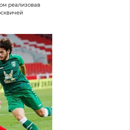
ром реализовав
осквичей