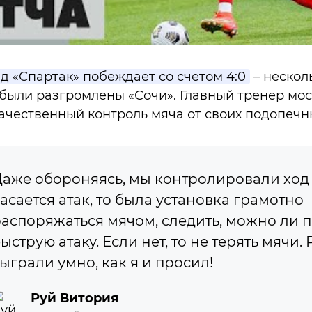
д «Спартак» побеждает со счетом 4:0
– нескол
были разгромлены «Сочи». Главный тренер мо
ачественный контроль мяча от своих подопечн
аже обороняясь, мы контролировали ход 
асается атак, то была установка грамотно
аспоряжаться мячом, следить, можно ли 
ыструю атаку. Если нет, то не терять мячи. 
ыграли умно, как я и просил!
Руй Витория