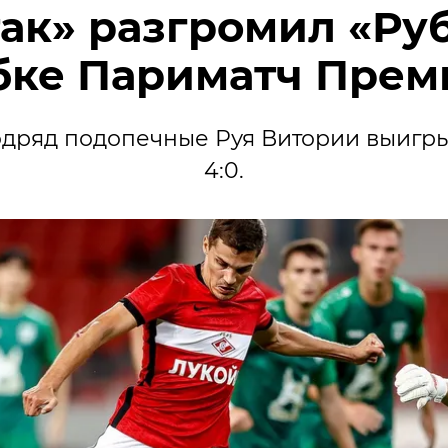
ак» разгромил «Ру
бке Париматч Прем
одряд подопечные Руя Витории выигры
4:0.