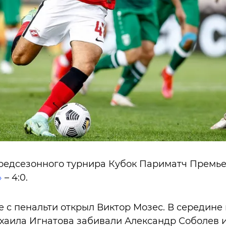
предсезонного турнира Кубок Париматч Премь
»
– 4:0.
е с пенальти открыл Виктор Мозес. В середине
хаила Игнатова забивали Александр Соболев 