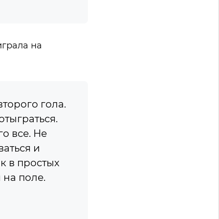
играла на
торого гола.
отыграться.
о все. Не
аться и
к в простых
 на поле.