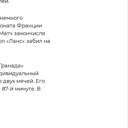
лей.
 немного
ионата Франции
 Матч закончисля
ол «Ланс» забил на
Гранада»
ндивидуальный
 двух мячей. Его
 87-й минуте. В