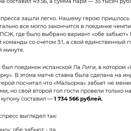
 составил 49.56, а сумма пари — 35 тысяч руб
спресса зашли легко. Нашему герою пришлось
тально все могло закончится в поединке чемп
ПСЖ, где было выбрано вариант «обе забьют»
 команды со счетом 3:1, а свой единственный г
 минуте.
был поединок испанской Ла Лиги, в котором «
ку». В этома матче ставка была сделана на и
герой посчитал что «Мальорка» забьет не менее
, но свой второй гол гости провели только на
 купону составил —
1 734 566 рублей.
спресс выглядел так:
о»: обе забьют - да