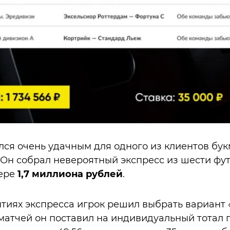
лся очень удачным для одного из клиентов бу
. Он собрал невероятный экспресс из шести фу
мере
1,7 миллиона рублей
.
ытиях экспресса игрок решил выбрать вариант 
 матчей он поставил на индивидуальный тотал 