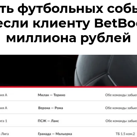
ть футбольных соб
сли клиенту BetBo
миллиона рублей