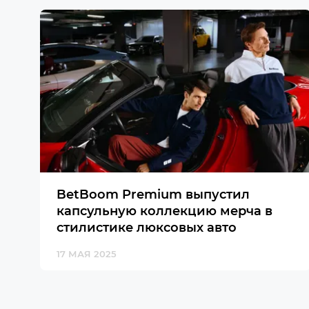
BetBoom Premium выпустил
капсульную коллекцию мерча в
стилистике люксовых авто
17 МАЯ 2025