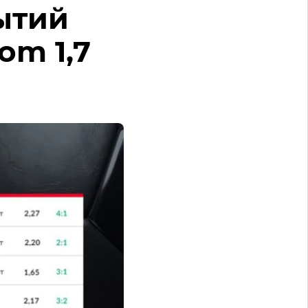
ытий
om 1,7