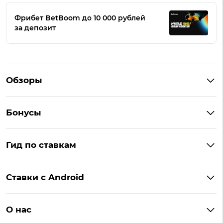
Фрибет BetBoom до 10 000 рублей
за депозит
Обзоры
Winline
Бонусы
BetBoom
Бонусы Винлайн
Фонбет
Гид по ставкам
Бонусы BetBoom
Мелбет
БК с бонусом без депозита
Бонусы Фонбет
Пари
Ставки с Android
Букмекеры с фрибетом
Бонусы Пари
Лига Ставок
Винлайн на Андроид
Легальные букмекеры
Бонусы Леон
Леон
О нас
BetBoom на Андроид
Надежные букмекеры