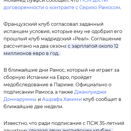
Мохамед Буафси сообщил, что
ПСЖ достиг
договоренности о контракте с Серихо Рамосом
.
Французский клуб согласовал заданный
испанцем условия, которые ему не одобрил его
прошлый клуб мадридский «Реал». Соглашение
рассчитано на два сезона
с зарплатой около 12
миллионов евро в год.
В ближайшие дни Рамос, который не играет за
сборную Испании на Евро, пройдет
медобследование в Париже. Официально о
подписании Рамоса, а также
Джанлуиджи
Доннаруммы
и
Ашрафа Хакими
клуб сообщит в
ближайшие две недели.
Известно, что ради подписания с ПСЖ 35-летний
защитник
отказал двум английским клубам.