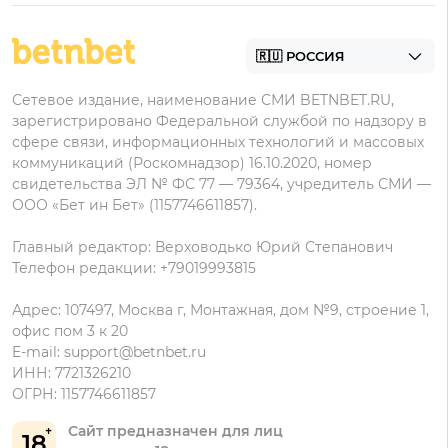
Бонусы Мелет
Zenit
Контакты
Пари на Андроид
БК с минимальным депозитом
Пользовательское соглашение
Фонбет на Андроид
БК для ставок с мобильного
Политика в отношении обработки персональных
Олимп на Андроид
Сетевое издание, наименование СМИ BETNBET.RU,
данных
зарегистрировано Федеральной службой по надзору в
сфере связи, информационных технологий и массовых
коммуникаций (Роскомнадзор) 16.10.2020, номер
свидетельства ЭЛ № ФС 77 — 79364, учредитель СМИ —
ООО «Бет ин Бет» (1157746611857).
Главный редактор: Верховодько Юрий Степанович
Телефон редакции: +79019993815
Адрес: 107497, Москва г, Монтажная, дом №9, строение 1,
офис пом 3 к 20
E-mail:
support@betnbet.ru
ИНН: 7721326210
ОГРН: 1157746611857
Сайт предназначен для лиц
18