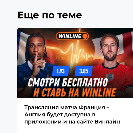
Еще по теме
Трансляция матча Франция –
Англия будет доступна в
приложении и на сайте Винлайн