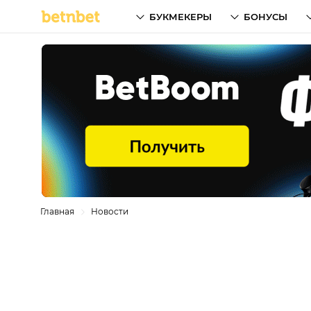
БУКМЕКЕРЫ
БОНУСЫ
Главная
Новости