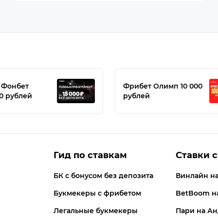
 Фонбет
Фрибет Олимп 10 000
00 рублей
рублей
Гид по ставкам
Ставки с
БК с бонусом без депозита
Винлайн н
Букмекеры с фрибетом
BetBoom н
Легальные букмекеры
Пари на А