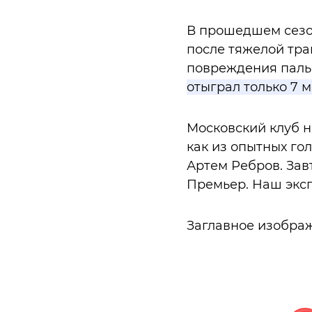
В прошедшем сезон
после тяжелой тра
повреждения паль
отыграл только 7 
Московский клуб н
как из опытных го
Артем Ребров. Зав
Премьер. Наш экс
Заглавное изобра