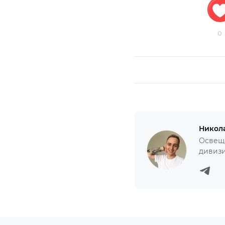
0
Никол
Освеща
дивизи