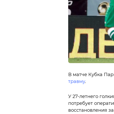
В матче Кубка Па
травму
.
У 27-летнего голк
потребует операт
восстановления за