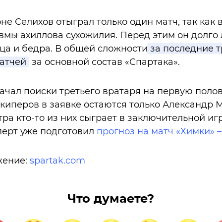
е Селихов отыграл только один матч, так как 
вмы ахиллова сухожилия. Перед этим он долго 
ца и бедра. В общей сложности
за последние т
матчей
за основной состав «Спартака».
ачал поиски третьего вратаря на первую полов
лкиперов в заявке остаются только Александр 
тра кто-то из них сыграет в заключительной и
перт уже подготовил
прогноз на матч «Химки» –
жение:
spartak.com
Что думаете?