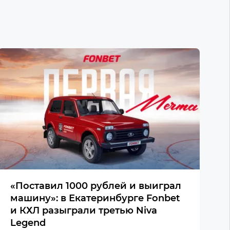
«Поставил 1000 рублей и выиграл
машину»: в Екатеринбурге Fonbet
и КХЛ разыграли третью Niva
Legend