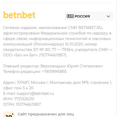
Бонусы Мелет
Zenit
Контакты
Пари на Андроид
БК с минимальным депозитом
Пользовательское соглашение
Фонбет на Андроид
БК для ставок с мобильного
Политика в отношении обработки персональных
Олимп на Андроид
Сетевое издание, наименование СМИ BETNBET.RU,
данных
зарегистрировано Федеральной службой по надзору в
сфере связи, информационных технологий и массовых
коммуникаций (Роскомнадзор) 16.10.2020, номер
свидетельства ЭЛ № ФС 77 — 79364, учредитель СМИ —
ООО «Бет ин Бет» (1157746611857).
Главный редактор: Верховодько Юрий Степанович
Телефон редакции: +79019993815
Адрес: 107497, Москва г, Монтажная, дом №9, строение 1,
офис пом 3 к 20
E-mail:
support@betnbet.ru
ИНН: 7721326210
ОГРН: 1157746611857
Сайт предназначен для лиц