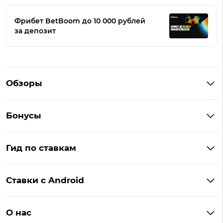
Фрибет BetBoom до 10 000 рублей
за депозит
Обзоры
Winline
Бонусы
BetBoom
Бонусы Винлайн
Фонбет
Гид по ставкам
Бонусы BetBoom
Мелбет
БК с бонусом без депозита
Бонусы Фонбет
Пари
Ставки с Android
Букмекеры с фрибетом
Бонусы Пари
Лига Ставок
Винлайн на Андроид
Легальные букмекеры
Бонусы Леон
Леон
О нас
BetBoom на Андроид
Надежные букмекеры