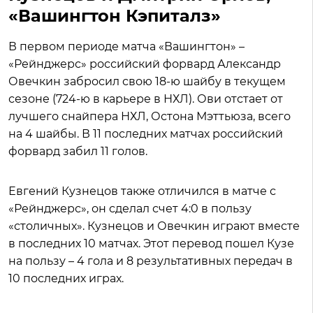
«Вашингтон Кэпиталз»
В первом периоде матча «Вашингтон» –
«Рейнджерс» российский форвард Александр
Овечкин забросил свою 18-ю шайбу в текущем
сезоне (724-ю в карьере в НХЛ). Ови отстает от
лучшего снайпера НХЛ, Остона Мэттьюза, всего
на 4 шайбы. В 11 последних матчах российский
форвард забил 11 голов.
Евгений Кузнецов также отличился в матче с
«Рейнджерс», он сделал счет 4:0 в пользу
«столичных». Кузнецов и Овечкин играют вместе
в последних 10 матчах. Этот перевод пошел Кузе
на пользу – 4 гола и 8 результативных передач в
10 последних играх.