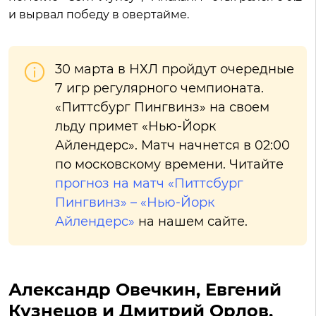
и вырвал победу в овертайме.
30 марта в НХЛ пройдут очередные
7 игр регулярного чемпионата.
«Питтсбург Пингвинз» на своем
льду примет «Нью-Йорк
Айлендерс». Матч начнется в 02:00
по московскому времени. Читайте
прогноз на матч «Питтсбург
Пингвинз» – «Нью-Йорк
Айлендерс»
на нашем сайте.
Александр Овечкин, Евгений
Кузнецов и Дмитрий Орлов,