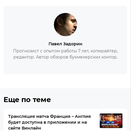
Павел Задорин
Прогнозист с опытом работы 7 лет, копирайтер,
редактор. Автор обзоров букмекерских контор.
Еще по теме
Трансляция матча Франция – Англия
будет доступна в приложении и на
сайте Винлайн