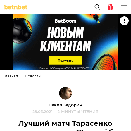
Главная
Новости
Павел Задорин
29.03.2021
2 МИНУТЫ ЧТЕНИЯ
Лучший матч Тарасенко