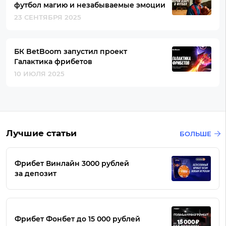
футбол магию и незабываемые эмоции
23 СЕНТЯБРЯ 2025
БК BetBoom запустил проект
Галактика фрибетов
10 ИЮЛЯ 2025
Лучшие статьи
БОЛЬШЕ
Фрибет Винлайн 3000 рублей
за депозит
Фрибет Фонбет до 15 000 рублей