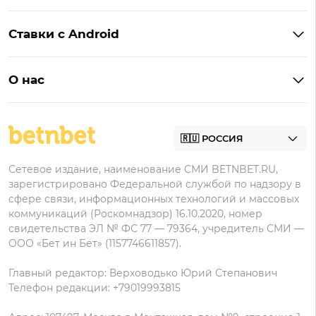
Мелбет
БК с бонусом без депозита
Бонусы Фонбет
Пари
Ставки с Android
Букмекеры с фрибетом
Бонусы Пари
Лига Ставок
Винлайн на Андроид
Легальные букмекеры
Бонусы Леон
Леон
О нас
BetBoom на Андроид
Надежные букмекеры
Бонусы Мелет
Zenit
Контакты
Пари на Андроид
БК с минимальным депозитом
Пользовательское соглашение
Фонбет на Андроид
БК для ставок с мобильного
Политика в отношении обработки персональных
Олимп на Андроид
Сетевое издание, наименование СМИ BETNBET.RU,
данных
зарегистрировано Федеральной службой по надзору в
сфере связи, информационных технологий и массовых
коммуникаций (Роскомнадзор) 16.10.2020, номер
свидетельства ЭЛ № ФС 77 — 79364, учредитель СМИ —
ООО «Бет ин Бет» (1157746611857).
Главный редактор: Верховодько Юрий Степанович
Телефон редакции: +79019993815