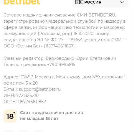
Пользовательское соглашение
Фонбет на Андроид
БК для ставок с мобильного
Политика в отношении обработки персональных
Олимп на Андроид
Сетевое издание, наименование СМИ BETNBET.RU,
данных
зарегистрировано Федеральной службой по надзору в
сфере связи, информационных технологий и массовых
коммуникаций (Роскомнадзор) 16.10.2020, номер
свидетельства ЭЛ № ФС 77 — 79364, учредитель СМИ —
ООО «Бет ин Бет» (1157746611857).
Главный редактор: Верховодько Юрий Степанович
Телефон редакции: +79019993815
Адрес: 107497, Москва г, Монтажная, дом №9, строение 1,
офис пом 3 к 20
E-mail:
support@betnbet.ru
ИНН: 7721326210
ОГРН: 1157746611857
Сайт предназначен для лиц
18
не младше 18 лет