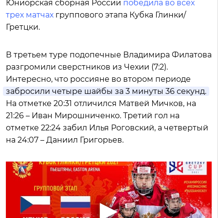
Юниорская сборная России
победила во всех
трех матчах
группового этапа Кубка Глинки/
Гретцки.
В третьем туре подопечные Владимира Филатова
разгромили сверстников из Чехии (7:2).
Интересно, что россияне во втором периоде
забросили четыре шайбы за 3 минуты 36 секунд.
На отметке 20:31 отличился Матвей Мичков, на
21:26 – Иван Мирошниченко. Третий гол на
отметке 22:24 забил Илья Роговский, а четвертый
на 24:07 – Даниил Григорьев.