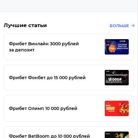
Лучшие статьи
БОЛЬШЕ
Фрибет Винлайн 3000 рублей
за депозит
Фрибет Фонбет до 15 000 рублей
Фрибет Олимп 10 000 рублей
Фрибет BetBoom до 10 000 рублей