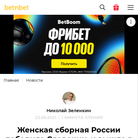
Главная
Новости
Николай Зеленкин
22.06.2021
1 МИНУТА ЧТЕНИЯ
Женская сборная России