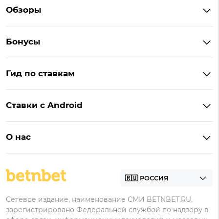
Обзоры
Winline
Бонусы
BetBoom
Бонусы Винлайн
Фонбет
Гид по ставкам
Бонусы BetBoom
Мелбет
БК с бонусом без депозита
Бонусы Фонбет
Пари
Ставки с Android
Букмекеры с фрибетом
Бонусы Пари
Лига Ставок
Винлайн на Андроид
Легальные букмекеры
Бонусы Леон
Леон
О нас
BetBoom на Андроид
Надежные букмекеры
Бонусы Мелет
Zenit
Контакты
Пари на Андроид
БК с минимальным депозитом
Пользовательское соглашение
Фонбет на Андроид
БК для ставок с мобильного
Политика в отношении обработки персональных
Олимп на Андроид
Сетевое издание, наименование СМИ BETNBET.RU,
данных
зарегистрировано Федеральной службой по надзору в