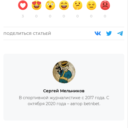
3
0
0
0
0
0
0
ПОДЕЛИТЬСЯ СТАТЬЕЙ
Сергей Мельников
В спортивной журналистике с 2017 года. С
октября 2020 года – автор betnbet.