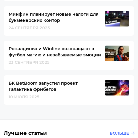
Минфин планирует новые налоги для
букмекерских контор
24 СЕНТЯБРЯ 2025
Роналдиньо и Winline возвращают в
футбол магию и незабываемые эмоции
23 СЕНТЯБРЯ 2025
БК BetBoom запустил проект
Галактика фрибетов
10 ИЮЛЯ 2025
Лучшие статьи
БОЛЬШЕ