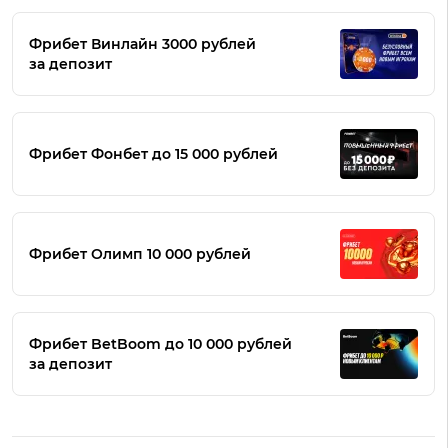
Фрибет Винлайн 3000 рублей
за депозит
Фрибет Фонбет до 15 000 рублей
Фрибет Олимп 10 000 рублей
Фрибет BetBoom до 10 000 рублей
за депозит