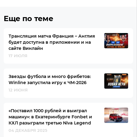
Еще по теме
Трансляция матча Франция – Англия
будет доступна в приложении и на
сайте Винлайн
17 ИЮЛЯ
Звезды футбола и много фрибетов:
Winline запустила игру к ЧМ-2026
12 ИЮНЯ
«Поставил 1000 рублей и выиграл
машину»: в Екатеринбурге Fonbet и
КХЛ разыграли третью Niva Legend
04 ДЕКАБРЯ 2025