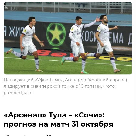
Нападающий «Уфы» Гамид Агаларов (крайний справа)
лидирует в снайперской гонке с 10 голами. Фото:
premierlga.ru
«Арсенал» Тула – «Сочи»:
прогноз на матч 31 октября