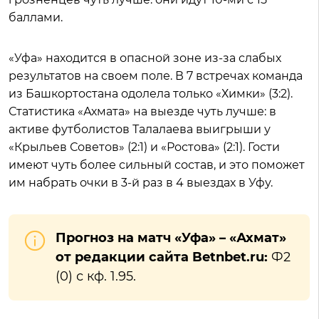
баллами.
«Уфа» находится в опасной зоне из-за слабых
результатов на своем поле. В 7 встречах команда
из Башкортостана одолела только «Химки» (3:2).
Статистика «Ахмата» на выезде чуть лучше: в
активе футболистов Талалаева выигрыши у
«Крыльев Советов» (2:1) и «Ростова» (2:1). Гости
имеют чуть более сильный состав, и это поможет
им набрать очки в 3-й раз в 4 выездах в Уфу.
Прогноз на матч «Уфа» – «Ахмат»
от редакции сайта Betnbet.ru:
Ф2
(0) с кф. 1.95.