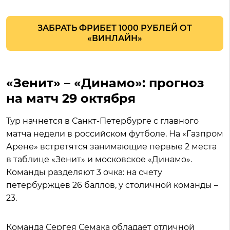
ЗАБРАТЬ ФРИБЕТ 1000 РУБЛЕЙ ОТ
«ВИНЛАЙН»
«Зенит» – «Динамо»: прогноз
на матч 29 октября
Тур начнется в Санкт-Петербурге с главного
матча недели в российском футболе. На «Газпром
Арене» встретятся занимающие первые 2 места
в таблице «Зенит» и московское «Динамо».
Команды разделяют 3 очка: на счету
петербуржцев 26 баллов, у столичной команды –
23.
Команда Сергея Семака обладает отличной