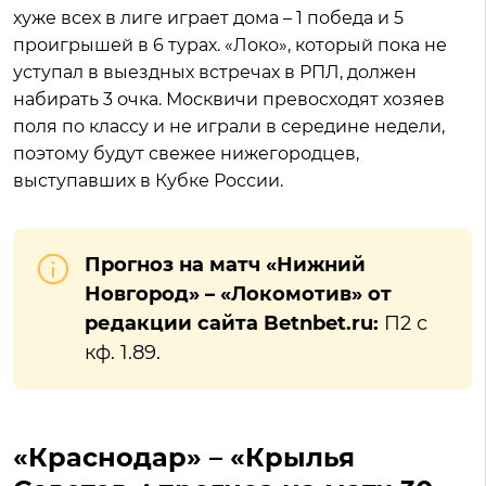
хуже всех в лиге играет дома – 1 победа и 5
проигрышей в 6 турах. «Локо», который пока не
уступал в выездных встречах в РПЛ, должен
набирать 3 очка. Москвичи превосходят хозяев
поля по классу и не играли в середине недели,
поэтому будут свежее нижегородцев,
выступавших в Кубке России.
Прогноз на матч «Нижний
Новгород» – «Локомотив» от
редакции сайта Betnbet.ru:
П2 с
кф. 1.89.
«Краснодар» – «Крылья