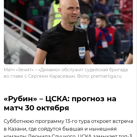
Матч «Зенит» – «Динамо» обслужит судейская бригада
во главе с Сергеем Карасевым. Фото: premierliga.ru
«Рубин» – ЦСКА: прогноз на
матч 30 октября
Субботнюю программу 13-го тура откроет встреча
в Казани, где сойдутся бывшая и нынешняя
команды Леонида Слуцкого. ЦСКА замыкает топ-3