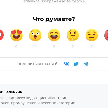
Заглавное изображение:
fc-rostov.ru
Что думаете?
0
1
0
0
0
ПОДЕЛИТЬСЯ СТАТЬЕЙ
ай Зеленкин
ю спорт всех видов, дисциплин, лиг,
онов, промоушенов и весовых категорий.