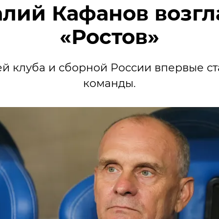
алий Кафанов возгл
«Ростов»
й клуба и сборной России впервые ст
команды.