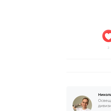
2
Никол
Освеща
дивизи