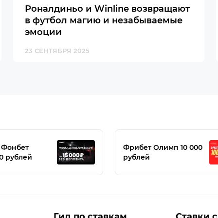
Роналдиньо и Winline возвращают
в футбол магию и незабываемые
эмоции
23 СЕНТЯБРЯ 2025
 Фонбет
Фрибет Олимп 10 000
00 рублей
рублей
Гид по ставкам
Ставки с