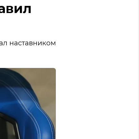
авил
ал наставником