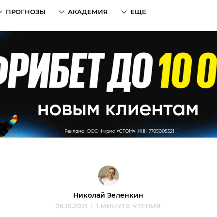
ПРОГНОЗЫ
АКАДЕМИЯ
ЕЩЕ
Николай Зеленкин
26.10.2021
1 МИНУТА ЧТЕНИЯ