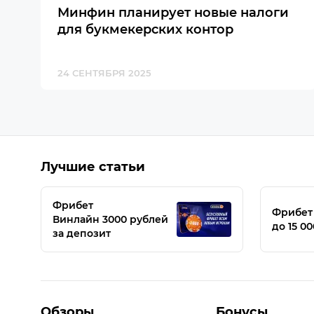
Минфин планирует новые налоги
для букмекерских контор
24 СЕНТЯБРЯ 2025
Лучшие статьи
Фрибет
Фрибет
Винлайн 3000 рублей
до 15 0
за депозит
Обзоры
Бонусы