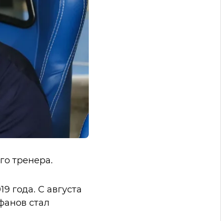
го тренера.
9 года. С августа
фанов стал