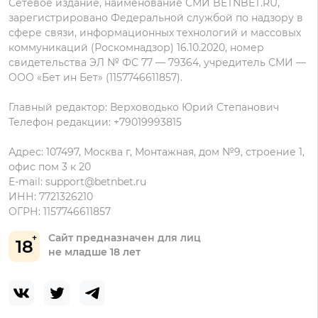
Сетевое издание, наименование СМИ BETNBET.RU,
данных
зарегистрировано Федеральной службой по надзору в
сфере связи, информационных технологий и массовых
коммуникаций (Роскомнадзор) 16.10.2020, номер
свидетельства ЭЛ № ФС 77 — 79364, учредитель СМИ —
ООО «Бет ин Бет» (1157746611857).
Главный редактор: Верховодько Юрий Степанович
Телефон редакции: +79019993815
Адрес: 107497, Москва г, Монтажная, дом №9, строение 1,
офис пом 3 к 20
E-mail:
support@betnbet.ru
ИНН: 7721326210
ОГРН: 1157746611857
Сайт предназначен для лиц
18
не младше 18 лет