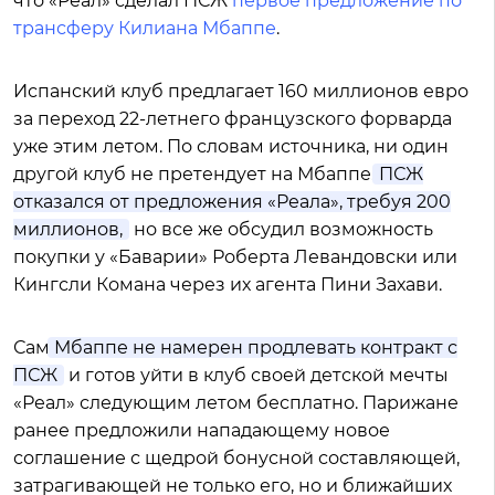
что «Реал» сделал ПСЖ
первое предложение по
трансферу Килиана Мбаппе
.
Испанский клуб предлагает 160 миллионов евро
за переход 22-летнего французского форварда
уже этим летом. По словам источника, ни один
другой клуб не претендует на Мбаппе.
ПСЖ
отказался от предложения «Реала», требуя 200
миллионов,
но все же обсудил возможность
покупки у «Баварии» Роберта Левандовски или
Кингсли Комана через их агента Пини Захави.
Сам
Мбаппе не намерен продлевать контракт с
ПСЖ
и готов уйти в клуб своей детской мечты
«Реал» следующим летом бесплатно. Парижане
ранее предложили нападающему новое
соглашение с щедрой бонусной составляющей,
затрагивающей не только его, но и ближайших