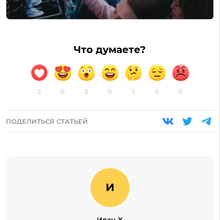
Что думаете?
2
0
2
0
1
0
0
ПОДЕЛИТЬСЯ СТАТЬЕЙ
И
Иван Х