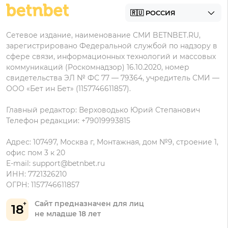
Пользовательское соглашение
Фонбет на Андроид
БК для ставок с мобильного
Политика в отношении обработки персональных
Олимп на Андроид
Сетевое издание, наименование СМИ BETNBET.RU,
данных
зарегистрировано Федеральной службой по надзору в
сфере связи, информационных технологий и массовых
коммуникаций (Роскомнадзор) 16.10.2020, номер
свидетельства ЭЛ № ФС 77 — 79364, учредитель СМИ —
ООО «Бет ин Бет» (1157746611857).
Главный редактор: Верховодько Юрий Степанович
Телефон редакции: +79019993815
Адрес: 107497, Москва г, Монтажная, дом №9, строение 1,
офис пом 3 к 20
E-mail:
support@betnbet.ru
ИНН: 7721326210
ОГРН: 1157746611857
Сайт предназначен для лиц
18
не младше 18 лет