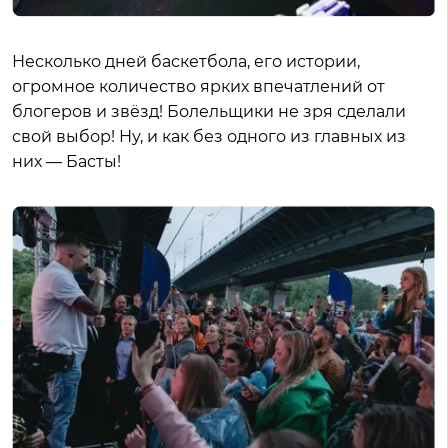
Несколько дней баскетбола, его истории,
огромное количество ярких впечатлений от
блогеров и звёзд! Болельщики не зря сделали
свой выбор! Ну, и как без одного из главных из
них — Басты!