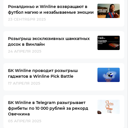
Роналдиньо и Winline возвращают в
футбол магию и незабываемые эмоции
23 СЕНТЯБРЯ 2025
Розыгрыш эксклюзивных шамхатных
досок в Винлайн
24 АПРЕЛЯ 2025
БК Winline проводит розыгрыш
гаджетов в Winline Pick Battle
17 АПРЕЛЯ 2025
БК Winline в Telegram разыгрывает
фрибеты по 10 000 рублей за рекорд
Овечкина
05 АПРЕЛЯ 2025