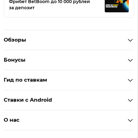
Фрибет BetBoom до 10 000 рублей
за депозит
Обзоры
Winline
Бонусы
BetBoom
Бонусы Винлайн
Фонбет
Гид по ставкам
Бонусы BetBoom
Мелбет
БК с бонусом без депозита
Бонусы Фонбет
Пари
Ставки с Android
Букмекеры с фрибетом
Бонусы Пари
Лига Ставок
Винлайн на Андроид
Легальные букмекеры
Бонусы Леон
Леон
О нас
BetBoom на Андроид
Надежные букмекеры
Бонусы Мелет
Zenit
Контакты
Пари на Андроид
БК с минимальным депозитом