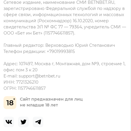
Олимп на Андроид
Сетевое издание, наименование СМИ BETNBET.RU,
данных
зарегистрировано Федеральной службой по надзору в
сфере связи, информационных технологий и массовых
коммуникаций (Роскомнадзор) 16.10.2020, номер
свидетельства ЭЛ № ФС 77 — 79364, учредитель СМИ —
ООО «Бет ин Бет» (1157746611857).
Главный редактор: Верховодько Юрий Степанович
Телефон редакции: +79019993815
Адрес: 107497, Москва г, Монтажная, дом №9, строение 1,
офис пом 3 к 20
E-mail:
support@betnbet.ru
ИНН: 7721326210
ОГРН: 1157746611857
Сайт предназначен для лиц
18
не младше 18 лет