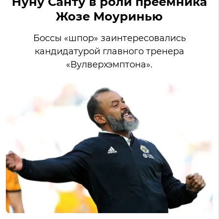
Нуну Санту в роли преемника
Жозе Моуринью
Боссы «шпор» заинтересовались
кандидатурой главного тренера
«Вулверхэмптона».