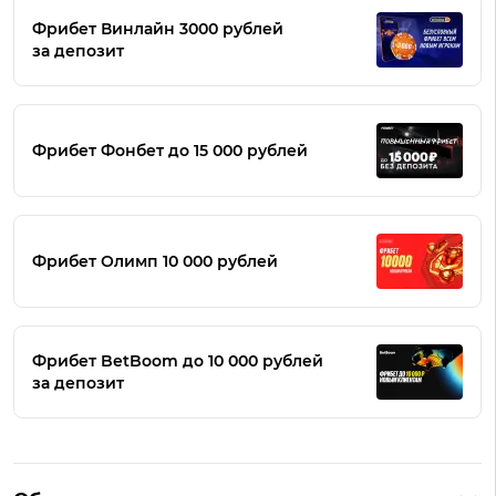
Фрибет Винлайн 3000 рублей
за депозит
Фрибет Фонбет до 15 000 рублей
Фрибет Олимп 10 000 рублей
Фрибет BetBoom до 10 000 рублей
за депозит