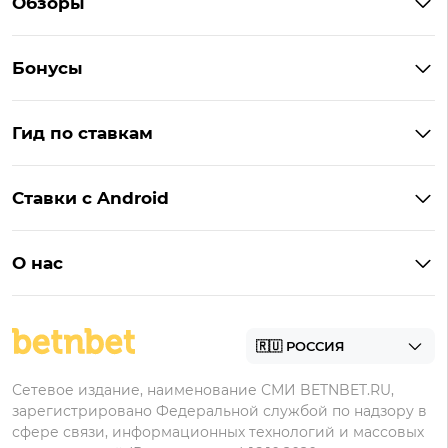
Обзоры
Winline
Бонусы
BetBoom
Бонусы Винлайн
Фонбет
Гид по ставкам
Бонусы BetBoom
Мелбет
БК с бонусом без депозита
Бонусы Фонбет
Пари
Ставки с Android
Букмекеры с фрибетом
Бонусы Пари
Лига Ставок
Винлайн на Андроид
Легальные букмекеры
Бонусы Леон
Леон
О нас
BetBoom на Андроид
Надежные букмекеры
Бонусы Мелет
Zenit
Контакты
Пари на Андроид
БК с минимальным депозитом
Пользовательское соглашение
Фонбет на Андроид
БК для ставок с мобильного
Политика в отношении обработки персональных
Олимп на Андроид
Сетевое издание, наименование СМИ BETNBET.RU,
данных
зарегистрировано Федеральной службой по надзору в
сфере связи, информационных технологий и массовых