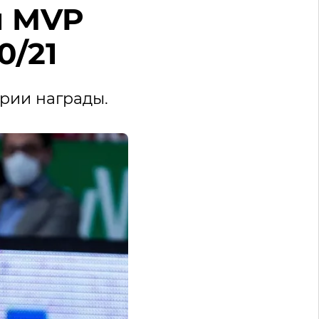
н MVP
0/21
ории награды.