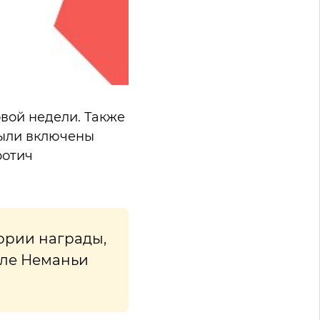
вой недели. Также
были включены
ротич
ории награды,
сле Неманьи