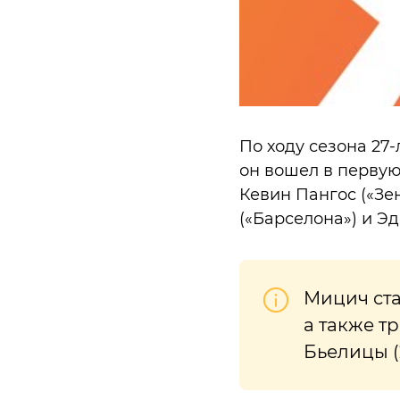
По ходу сезона 27
он вошел в первую
Кевин Пангос («Зе
(«Барселона») и Эд
Мицич ста
а также т
Бьелицы (