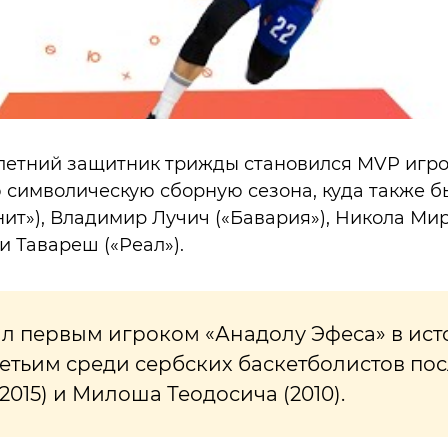
-летний защитник трижды становился MVP игро
 символическую сборную сезона, куда также 
нит»), Владимир Лучич («Бавария»), Никола Ми
и Тавареш («Реал»).
л первым игроком «Анадолу Эфеса» в ист
ретьим среди сербских баскетболистов по
2015) и Милоша Теодосича (2010).