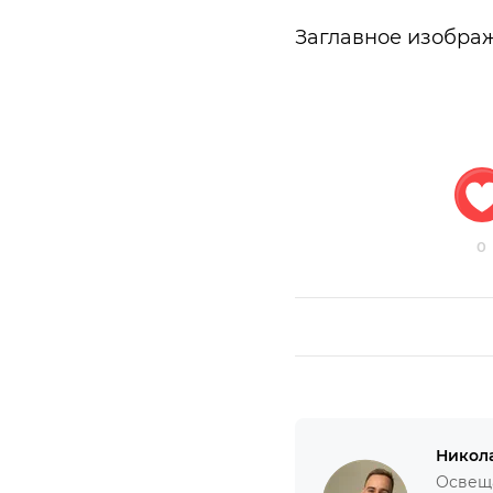
Заглавное изобра
0
Никол
Освеща