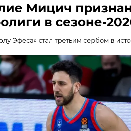
лие Мицич призна
олиги в сезоне-202
лу Эфеса» стал третьим сербом в ист