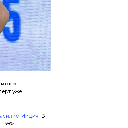
 итоги
перт уже
асилие Мицич
. В
, 39%