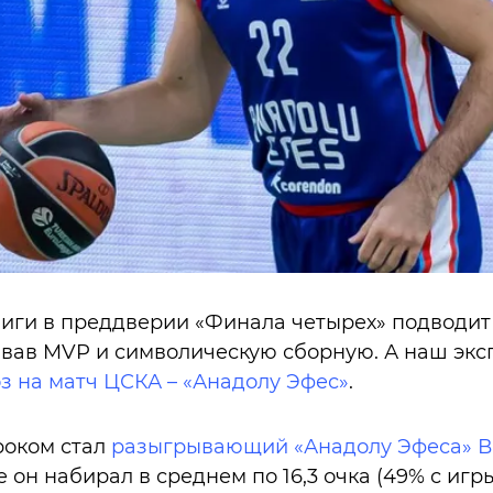
иги в преддверии «Финала четырех» подводит
азвав MVP и символическую сборную. А наш экс
з на матч ЦСКА – «Анадолу Эфес»
.
оком стал
разыгрывающий «Анадолу Эфеса» В
он набирал в среднем по 16,3 очка (49% с игры