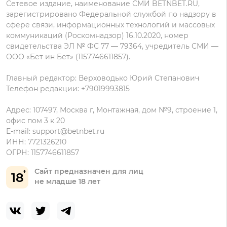
Олимп на Андроид
Сетевое издание, наименование СМИ BETNBET.RU,
данных
зарегистрировано Федеральной службой по надзору в
сфере связи, информационных технологий и массовых
коммуникаций (Роскомнадзор) 16.10.2020, номер
свидетельства ЭЛ № ФС 77 — 79364, учредитель СМИ —
ООО «Бет ин Бет» (1157746611857).
Главный редактор: Верховодько Юрий Степанович
Телефон редакции: +79019993815
Адрес: 107497, Москва г, Монтажная, дом №9, строение 1,
офис пом 3 к 20
E-mail:
support@betnbet.ru
ИНН: 7721326210
ОГРН: 1157746611857
Сайт предназначен для лиц
18
не младше 18 лет