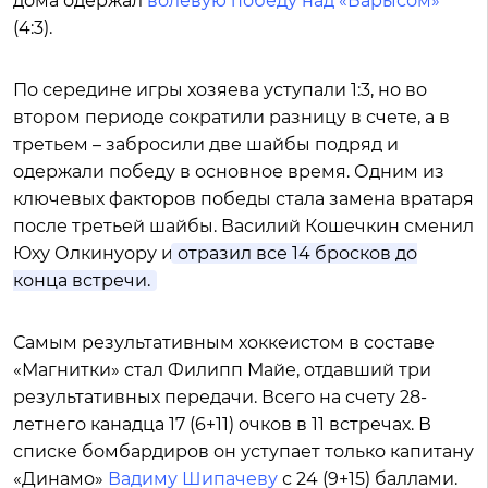
дома одержал
волевую победу над «Барысом»
(4:3).
По середине игры хозяева уступали 1:3, но во
втором периоде сократили разницу в счете, а в
третьем – забросили две шайбы подряд и
одержали победу в основное время. Одним из
ключевых факторов победы стала замена вратаря
после третьей шайбы. Василий Кошечкин сменил
Юху Олкинуору и
отразил все 14 бросков до
конца встречи.
Самым результативным хоккеистом в составе
«Магнитки» стал Филипп Майе, отдавший три
результативных передачи. Всего на счету 28-
летнего канадца 17 (6+11) очков в 11 встречах. В
списке бомбардиров он уступает только капитану
«Динамо»
Вадиму Шипачеву
с 24 (9+15) баллами.