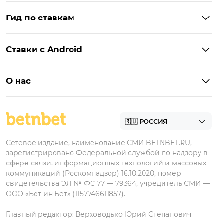
Бонусы Винлайн
Фонбет
Гид по ставкам
Бонусы BetBoom
Мелбет
БК с бонусом без депозита
Бонусы Фонбет
Пари
Ставки с Android
Букмекеры с фрибетом
Бонусы Пари
Лига Ставок
Винлайн на Андроид
Легальные букмекеры
Бонусы Леон
Леон
О нас
BetBoom на Андроид
Надежные букмекеры
Бонусы Мелет
Zenit
Контакты
Пари на Андроид
БК с минимальным депозитом
Пользовательское соглашение
Фонбет на Андроид
БК для ставок с мобильного
Политика в отношении обработки персональных
Олимп на Андроид
Сетевое издание, наименование СМИ BETNBET.RU,
данных
зарегистрировано Федеральной службой по надзору в
сфере связи, информационных технологий и массовых
коммуникаций (Роскомнадзор) 16.10.2020, номер
свидетельства ЭЛ № ФС 77 — 79364, учредитель СМИ —
ООО «Бет ин Бет» (1157746611857).
Главный редактор: Верховодько Юрий Степанович