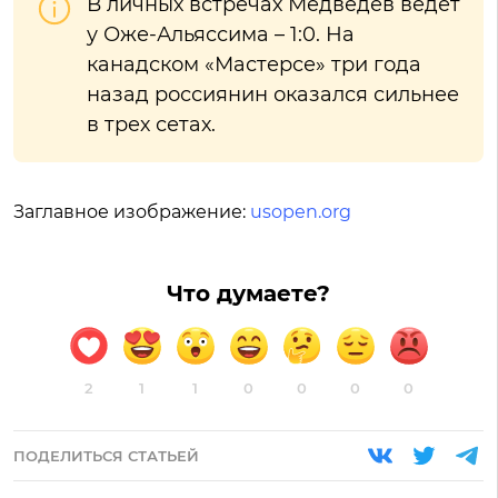
В личных встречах Медведев ведет
у Оже-Альяссима – 1:0. На
канадском «Мастерсе» три года
назад россиянин оказался сильнее
в трех сетах.
Заглавное изображение:
usopen.org
Что думаете?
2
1
1
0
0
0
0
ПОДЕЛИТЬСЯ СТАТЬЕЙ