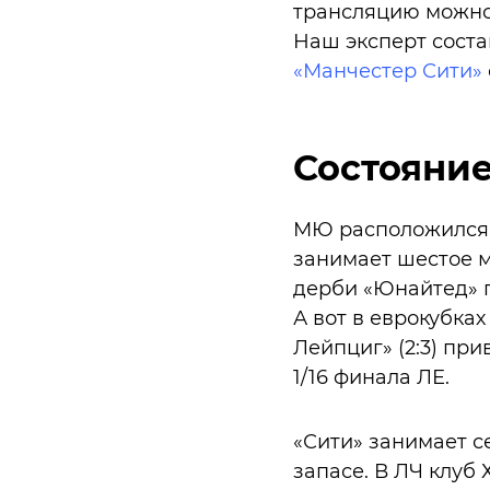
трансляцию можно 
Наш эксперт сост
«Манчестер Сити»
Состояни
МЮ расположился 
занимает шестое ме
дерби «Юнайтед» п
А вот в еврокубка
Лейпциг» (2:3) пр
1/16 финала ЛЕ.
«Сити» занимает се
запасе. В ЛЧ клуб