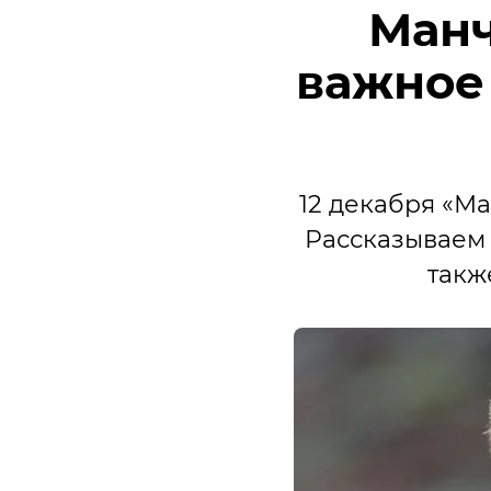
Манч
важное
12 декабря «Ма
Рассказываем 
такж