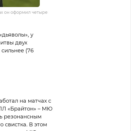
ах он оформил четыре
«дьяволы», у
битвы двух
 сильнее (76
ботал на матчах с
АПЛ «Брайтон» – МЮ
сь резонансным
 свистка. В этом