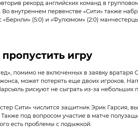
повторив рекорд английских команд в группово
 Во внутреннем первенстве «Сити» также набра
 «Бернли» (5:0) и «Фулхэмом» (2:0) манчестерц
 пропустить игру
д», помимо не включенных в заявку вратаря 
жонса, может потерять еще двоих игроков. Н
арсьяль рискуют не сыграть из-за небольших 
стер Сити» числится защитник Эрик Гарсия, в
. Также под вопросом участие в матче полузащ
рого есть проблемы с лодыжкой.