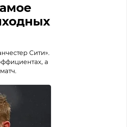
самое
ыходных
нчестер Сити».
эффициентах, а
матч.