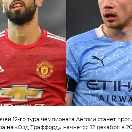
чей 12-го тура чемпионата Англии станет про
ра на «Олд Траффорд» начнется 12 декабря в 20