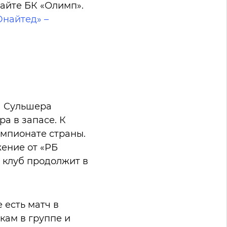
айте БК «Олимп».
Юнайтед» –
а Сульшера
ра в запасе. К
емпионате страны.
жение от «РБ
е клуб продолжит в
 есть матч в
кам в группе и