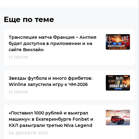
Еще по теме
Трансляция матча Франция – Англия
будет доступна в приложении и на
сайте Винлайн
17 ИЮЛЯ
Звезды футбола и много фрибетов:
Winline запустила игру к ЧМ-2026
12 ИЮНЯ
«Поставил 1000 рублей и выиграл
машину»: в Екатеринбурге Fonbet и
КХЛ разыграли третью Niva Legend
04 ДЕКАБРЯ 2025