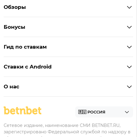
Обзоры
Winline
Бонусы
BetBoom
Бонусы Винлайн
Фонбет
Гид по ставкам
Бонусы BetBoom
Мелбет
БК с бонусом без депозита
Бонусы Фонбет
Пари
Ставки с Android
Букмекеры с фрибетом
Бонусы Пари
Лига Ставок
Винлайн на Андроид
Легальные букмекеры
Бонусы Леон
Леон
О нас
BetBoom на Андроид
Надежные букмекеры
Бонусы Мелет
Zenit
Контакты
Пари на Андроид
БК с минимальным депозитом
Пользовательское соглашение
Фонбет на Андроид
БК для ставок с мобильного
Политика в отношении обработки персональных
Олимп на Андроид
Сетевое издание, наименование СМИ BETNBET.RU,
данных
зарегистрировано Федеральной службой по надзору в