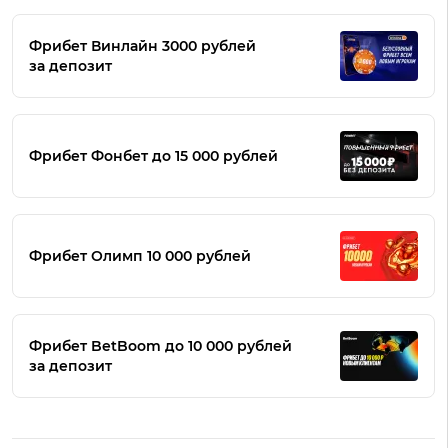
Фрибет Винлайн 3000 рублей
за депозит
Фрибет Фонбет до 15 000 рублей
Фрибет Олимп 10 000 рублей
Фрибет BetBoom до 10 000 рублей
за депозит