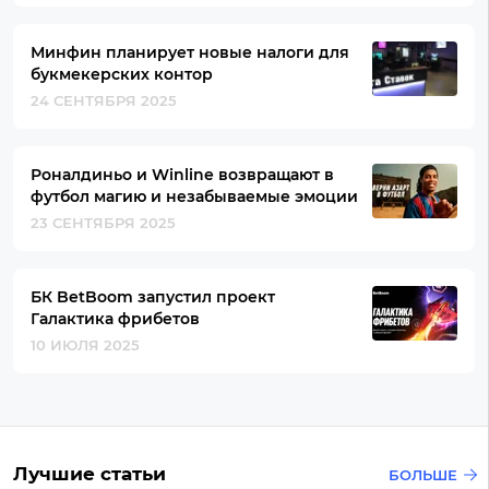
Минфин планирует новые налоги для
букмекерских контор
24 СЕНТЯБРЯ 2025
Роналдиньо и Winline возвращают в
футбол магию и незабываемые эмоции
23 СЕНТЯБРЯ 2025
БК BetBoom запустил проект
Галактика фрибетов
10 ИЮЛЯ 2025
Лучшие статьи
БОЛЬШЕ