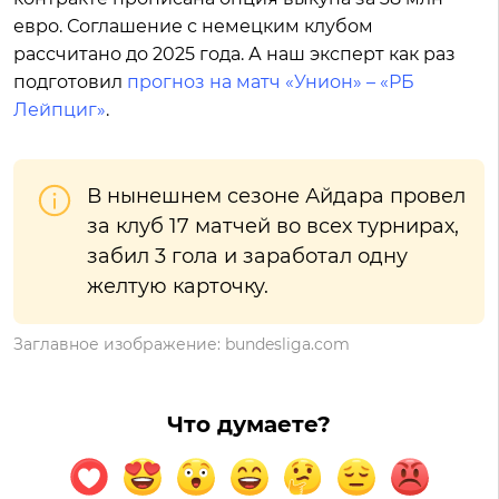
евро. Соглашение с немецким клубом
рассчитано до 2025 года. А наш эксперт как раз
подготовил
прогноз на матч «Унион» – «РБ
Лейпциг»
.
В нынешнем сезоне Айдара провел
за клуб 17 матчей во всех турнирах,
забил 3 гола и заработал одну
желтую карточку.
Заглавное изображение: bundesliga.com
Что думаете?