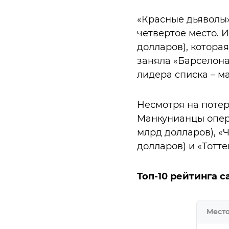
«Красные дьяволы»
четвертое место. 
долларов), которая
заняла «Барселона
лидера списка – ма
Несмотря на поте
Манкунианцы опере
млрд долларов), «Ч
долларов) и «Тотте
Топ-10 рейтинга 
Мест