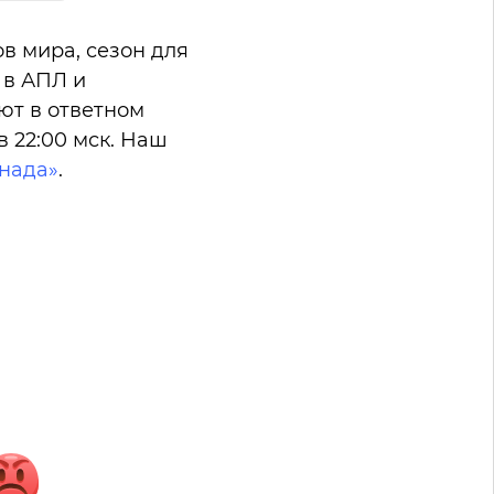
в мира, сезон для
 в АПЛ и
ют в ответном
в 22:00 мск. Наш
анада»
.