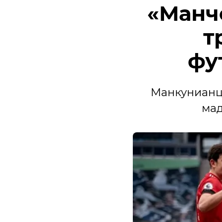
«Манч
т
фу
Манкунианце
мад