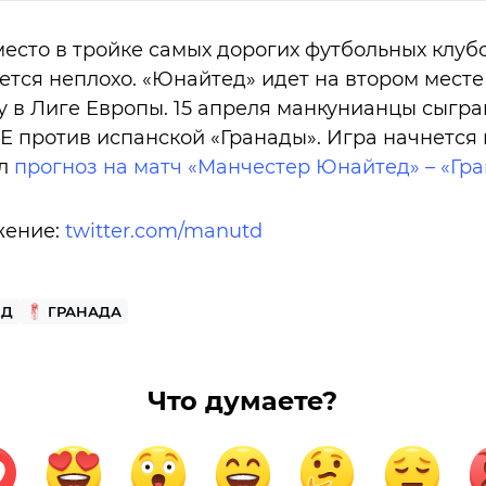
есто в тройке самых дорогих футбольных клубо
тся неплохо. «Юнайтед» идет на втором месте
 в Лиге Европы. 15 апреля манкунианцы сыгра
Е против испанской «Гранады». Игра начнется 
ил
прогноз на матч «Манчестер Юнайтед» – «Гр
жение:
twitter.com/manutd
ЕД
ГРАНАДА
Что думаете?