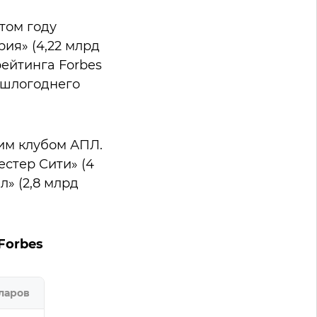
том году
ия» (4,22 млрд
рейтинга Forbes
ошлогоднего
им клубом АПЛ.
стер Сити» (4
л» (2,8 млрд
Forbes
ларов