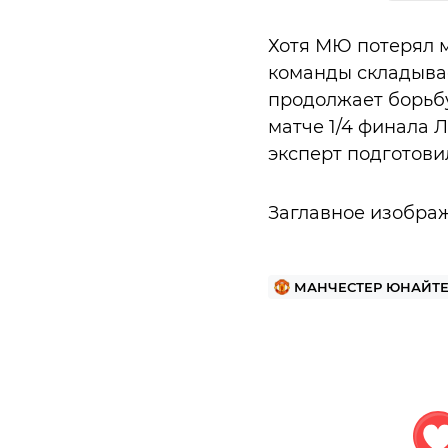
Хотя МЮ потерял м
команды складывае
продолжает борьбу
матче 1/4 финала Л
эксперт подготов
Заглавное изобра
МАНЧЕСТЕР ЮНАЙТ