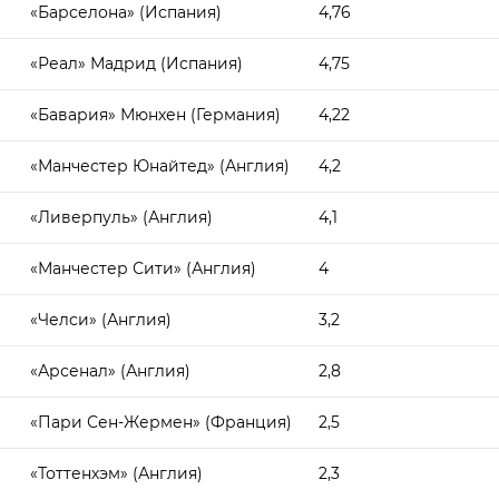
«Барселона» (Испания)
4,76
«Реал» Мадрид (Испания)
4,75
«Бавария» Мюнхен (Германия)
4,22
«Манчестер Юнайтед» (Англия)
4,2
«Ливерпуль» (Англия)
4,1
«Манчестер Сити» (Англия)
4
«Челси» (Англия)
3,2
«Арсенал» (Англия)
2,8
«Пари Сен-Жермен» (Франция)
2,5
«Тоттенхэм» (Англия)
2,3