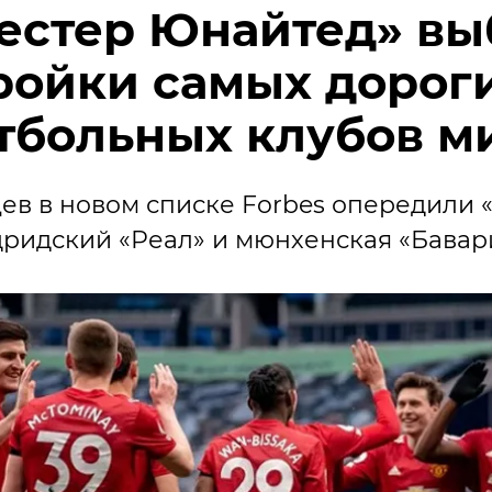
естер Юнайтед» вы
ройки самых дорог
тбольных клубов м
в в новом списке Forbes опередили 
ридский «Реал» и мюнхенская «Бавар