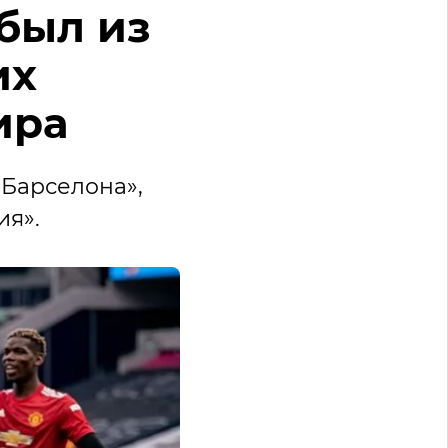
был из
их
ира
«Барселона»,
ия».