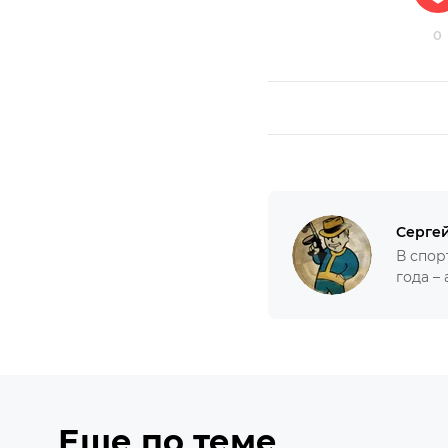
0
Серге
В спор
года – 
Еще по теме