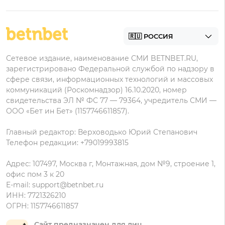
BetBoom на Андроид
Надежные букмекеры
Бонусы Мелет
Zenit
Контакты
Пари на Андроид
БК с минимальным депозитом
Пользовательское соглашение
Фонбет на Андроид
БК для ставок с мобильного
Политика в отношении обработки персональных
Олимп на Андроид
Сетевое издание, наименование СМИ BETNBET.RU,
данных
зарегистрировано Федеральной службой по надзору в
сфере связи, информационных технологий и массовых
коммуникаций (Роскомнадзор) 16.10.2020, номер
свидетельства ЭЛ № ФС 77 — 79364, учредитель СМИ —
ООО «Бет ин Бет» (1157746611857).
Главный редактор: Верховодько Юрий Степанович
Телефон редакции: +79019993815
Адрес: 107497, Москва г, Монтажная, дом №9, строение 1,
офис пом 3 к 20
E-mail:
support@betnbet.ru
ИНН: 7721326210
ОГРН: 1157746611857
Сайт предназначен для лиц