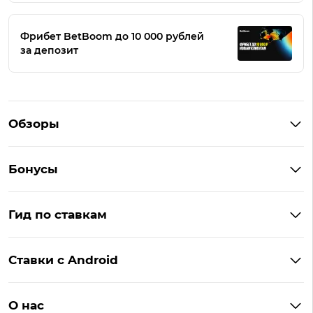
Фрибет BetBoom до 10 000 рублей
за депозит
Обзоры
Winline
Бонусы
BetBoom
Бонусы Винлайн
Фонбет
Гид по ставкам
Бонусы BetBoom
Мелбет
БК с бонусом без депозита
Бонусы Фонбет
Пари
Ставки с Android
Букмекеры с фрибетом
Бонусы Пари
Лига Ставок
Винлайн на Андроид
Легальные букмекеры
Бонусы Леон
Леон
О нас