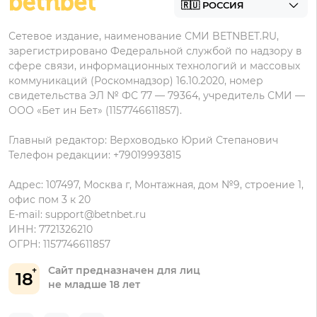
Пользовательское соглашение
Фонбет на Андроид
БК для ставок с мобильного
Политика в отношении обработки персональных
Олимп на Андроид
Сетевое издание, наименование СМИ BETNBET.RU,
данных
зарегистрировано Федеральной службой по надзору в
сфере связи, информационных технологий и массовых
коммуникаций (Роскомнадзор) 16.10.2020, номер
свидетельства ЭЛ № ФС 77 — 79364, учредитель СМИ —
ООО «Бет ин Бет» (1157746611857).
Главный редактор: Верховодько Юрий Степанович
Телефон редакции: +79019993815
Адрес: 107497, Москва г, Монтажная, дом №9, строение 1,
офис пом 3 к 20
E-mail:
support@betnbet.ru
ИНН: 7721326210
ОГРН: 1157746611857
Сайт предназначен для лиц
18
не младше 18 лет