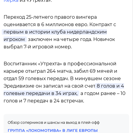
Керка
из «Утрехта».
Переход 25-летнего правого вингера
оценивается в 6 миллионов евро. Контракт с
первым в истории клуба нидерландским
игроком
заключен на четыре года. Новичок
выбрал 7-й игровой номер.
Воспитанник «Утрехта» в профессиональной
карьере отыграл
264 матча, забил 69 мячей и
отдал 59 голевых передач. В минувшем сезоне
Эредивизие он записал на свой счет
8 голов и 4
голевые передачи в 34 играх,
а годом ранее – 10
голов и 7 передач в 24 встречах.
Обзор соперников и шансы на выход в плей-офф
ГРУППА «ЛОКОМОТИВА» В ЛИГЕ ЕВРОПЫ