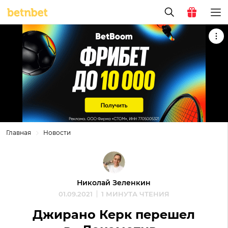
Главная
Новости
Николай Зеленкин
01.09.2021
1 МИНУТА ЧТЕНИЯ
Джирано Керк перешел