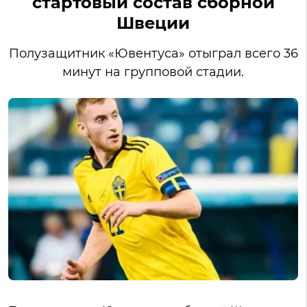
стартовый состав сборной
Швеции
Полузащитник «Ювентуса» отыграл всего 36
минут на групповой стадии.