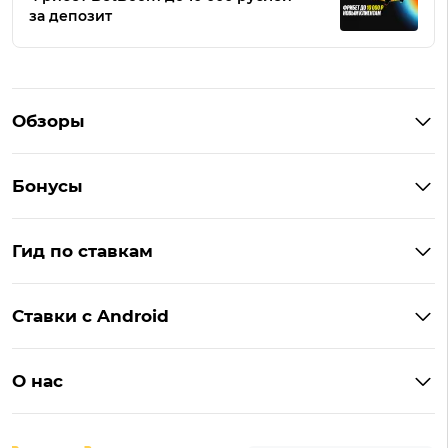
за депозит
Обзоры
Winline
Бонусы
BetBoom
Бонусы Винлайн
Фонбет
Гид по ставкам
Бонусы BetBoom
Мелбет
БК с бонусом без депозита
Бонусы Фонбет
Пари
Ставки с Android
Букмекеры с фрибетом
Бонусы Пари
Лига Ставок
Винлайн на Андроид
Легальные букмекеры
Бонусы Леон
Леон
О нас
BetBoom на Андроид
Надежные букмекеры
Бонусы Мелет
Zenit
Контакты
Пари на Андроид
БК с минимальным депозитом