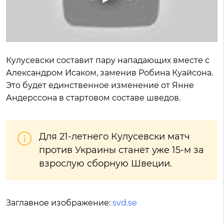
Кулусевски составит пару нападающих вместе с
Александром Исаком, заменив Робина Куайсона.
Это будет единственное изменение от Янне
Андерссона в стартовом составе шведов.
Для 21-летнего Кулусевски матч
против Украины станет уже 15-м за
взрослую сборную Швеции.
Заглавное изображение:
svd.se