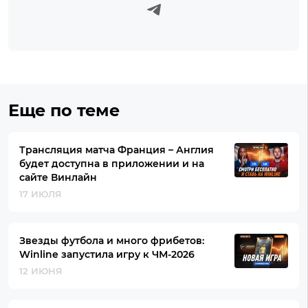
Еще по теме
Трансляция матча Франция – Англия
будет доступна в приложении и на
сайте Винлайн
17 ИЮЛЯ
Звезды футбола и много фрибетов:
Winline запустила игру к ЧМ-2026
12 ИЮНЯ