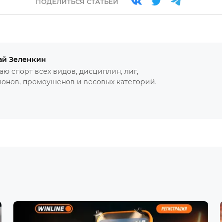
ПОДЕЛИТЬСЯ СТАТЬЕЙ
ай Зеленкин
ю спорт всех видов, дисциплин, лиг,
онов, промоушенов и весовых категорий.