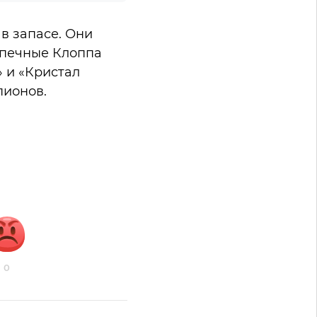
 в запасе. Они
допечные Клоппа
 и «Кристал
пионов.
0