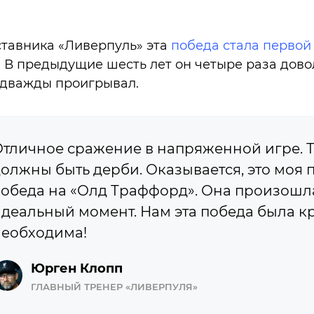
ставника «Ливерпуль» эта
победа стала первой 
. В предыдущие шесть лет он четыре раза дово
 дважды проигрывал.
тличное сражение в напряженной игре. 
олжны быть дерби. Оказывается, это моя 
обеда на «Олд Траффорд». Она произошл
деальный момент. Нам эта победа была к
еобходима!
Юрген Клопп
ГЛАВНЫЙ ТРЕНЕР «ЛИВЕРПУЛЯ»