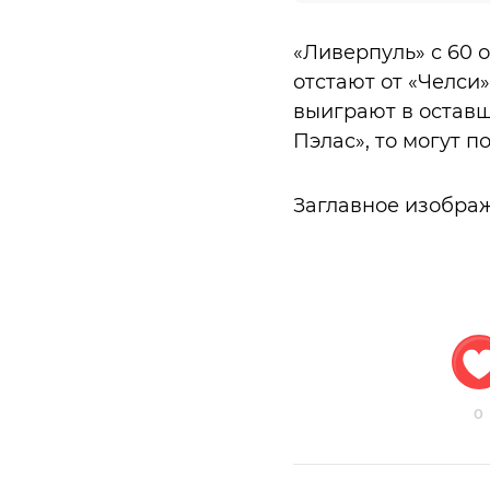
«Ливерпуль» с 60 о
отстают от «Челси»
выиграют в оставш
Пэлас», то могут п
Заглавное изобра
0