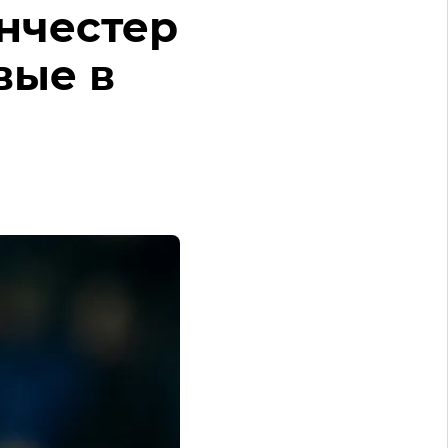
нчестер
вые в