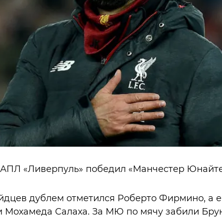
а АПЛ «Ливерпуль» победил «Манчестер Юнайт
йдцев дублем отметился Роберто Фирмино, а е
и Мохамеда Салаха. За МЮ по мячу забили Бр