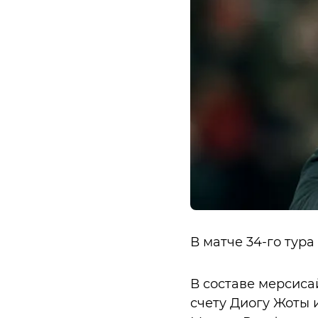
В матче 34-го тур
В составе мерсиса
счету Диогу Жоты 