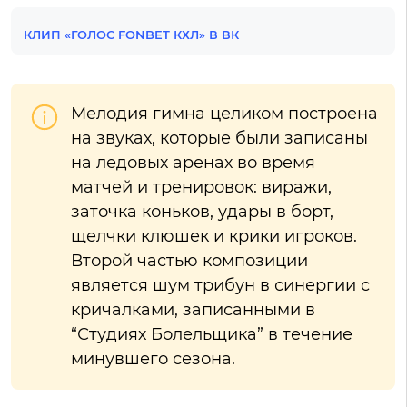
КЛИП «ГОЛОС FONBET КХЛ» В ВК
Мелодия гимна целиком построена
на звуках, которые были записаны
на ледовых аренах во время
матчей и тренировок: виражи,
заточка коньков, удары в борт,
щелчки клюшек и крики игроков.
Второй частью композиции
является шум трибун в синергии с
кричалками, записанными в
“Студиях Болельщика” в течение
минувшего сезона.