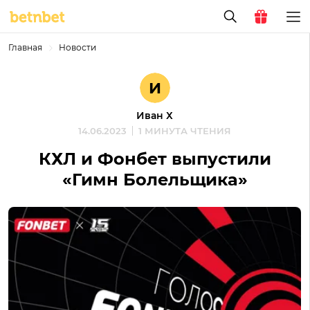
Главная
Новости
И
Иван Х
14.06.2023
1 МИНУТА ЧТЕНИЯ
КХЛ и Фонбет выпустили
«Гимн Болельщика»