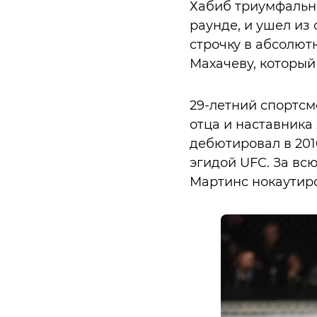
Хабиб триумфально
раунде, и ушел из
строчку в абсолют
Махачеву, который
29-летний спортс
отца и наставника
дебютировал в 2010
эгидой UFC. За вс
Мартинс нокаутиро