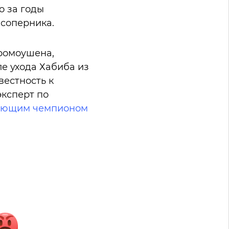
о за годы
 соперника.
ромоушена,
ле ухода Хабиба из
вестность к
эксперт по
дующим чемпионом