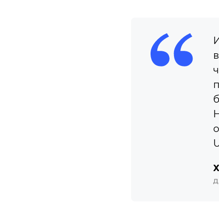
И
в
ч
п
б
Н
о
U
Х
Д