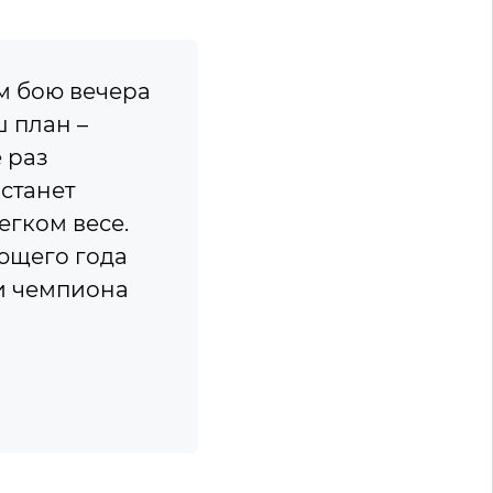
м бою вечера
 план –
 раз
 станет
егком весе.
ующего года
ли чемпиона