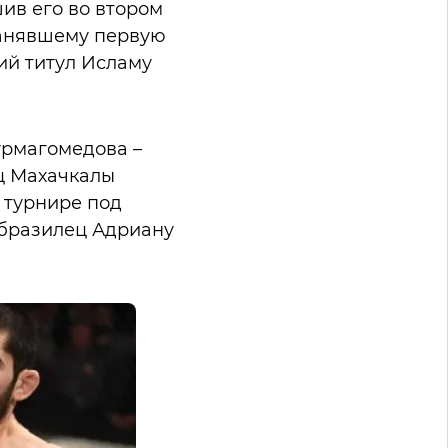
ив его во втором
 занявшему первую
ий титул Исламу
урмагомедова –
ц Махачкалы
а турнире под
 бразилец Адриану