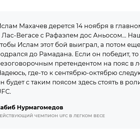
слам Махачев дерется 14 ноября в главно
 Лас-Вегасе с Рафаэлем дос Аньосом… Наш
тобы Ислам этот бой выиграл, а потом еще
одрался до Рамадана. Если он победит, то
езоговорочным претендентом на пояс в л
адеюсь, где-то к сентябрю-октябрю след
н будет с таким поясом здесь стоять в ро
FC.
абиб Нурмагомедов
ЕЙСТВУЮЩИЙ ЧЕМПИОН UFC В ЛЕГКОМ ВЕСЕ