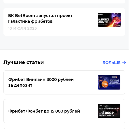
БК BetBoom запустил проект
Галактика фрибетов
10 ИЮЛЯ 2025
Лучшие статьи
БОЛЬШЕ
Фрибет Винлайн 3000 рублей
за депозит
Фрибет Фонбет до 15 000 рублей