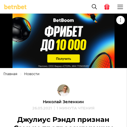
Главная
Новости
Николай Зеленкин
26.05.2021
1 МИНУТА ЧТЕНИЯ
Джулиус Рэндл признан