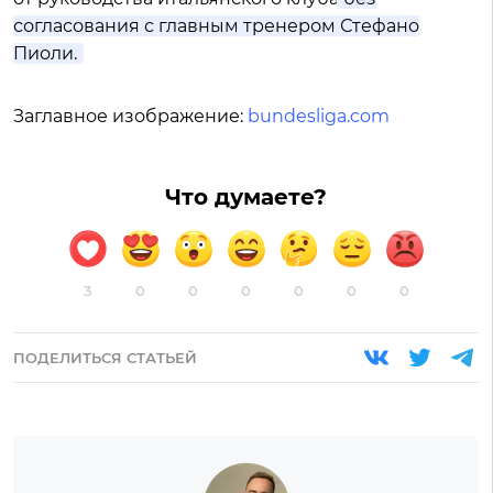
согласования с главным тренером Стефано
Пиоли.
Заглавное изображение:
bundesliga.com
Что думаете?
3
0
0
0
0
0
0
ПОДЕЛИТЬСЯ СТАТЬЕЙ