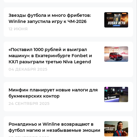
Звезды футбола и много фрибетов:
Winline запустила игру к ЧМ-2026
12 ИЮНЯ
«Поставил 1000 рублей и выиграл
машину»: в Екатеринбурге Fonbet и
КХЛ разыграли третью Niva Legend
04 ДЕКАБРЯ 2025
Минфин планирует новые налоги для
букмекерских контор
24 СЕНТЯБРЯ 2025
Роналдиньо и Winline возвращают в
футбол магию и незабываемые эмоции