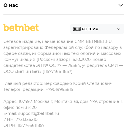
Легальные букмекеры
Бонусы Леон
Леон
О нас
BetBoom на Андроид
Надежные букмекеры
Бонусы Мелет
Zenit
Контакты
Пари на Андроид
БК с минимальным депозитом
Пользовательское соглашение
Фонбет на Андроид
БК для ставок с мобильного
Политика в отношении обработки персональных
Олимп на Андроид
Сетевое издание, наименование СМИ BETNBET.RU,
данных
зарегистрировано Федеральной службой по надзору в
сфере связи, информационных технологий и массовых
коммуникаций (Роскомнадзор) 16.10.2020, номер
свидетельства ЭЛ № ФС 77 — 79364, учредитель СМИ —
ООО «Бет ин Бет» (1157746611857).
Главный редактор: Верховодько Юрий Степанович
Телефон редакции: +79019993815
Адрес: 107497, Москва г, Монтажная, дом №9, строение 1,
офис пом 3 к 20
E-mail:
support@betnbet.ru
ИНН: 7721326210
ОГРН: 1157746611857