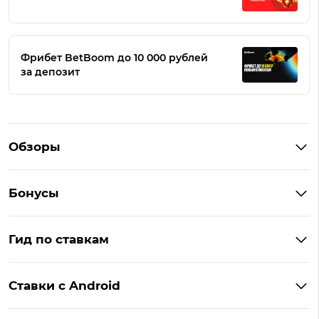
Фрибет BetBoom до 10 000 рублей
за депозит
Обзоры
Winline
Бонусы
BetBoom
Бонусы Винлайн
Фонбет
Гид по ставкам
Бонусы BetBoom
Мелбет
БК с бонусом без депозита
Бонусы Фонбет
Пари
Ставки с Android
Букмекеры с фрибетом
Бонусы Пари
Лига Ставок
Винлайн на Андроид