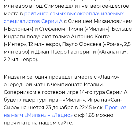
млн евро в год. Симоне делит четвертое-шестое
места в
рейтинге самых высокооплачиваемых
специалистов Серии А
с Синишей Михайловичем
(«Болонья») и Стефаном Пиоли («Милан»). Больше
Индзаги получают только Антонио Конте
(«Интер», 12 млн евро), Пауло Фонсека («Рома», 2,5
млн евро) и Джан Пьеро Гасперини («Аталанта»,
2,2 млн евро).
Индзаги сегодня проведет вместе с «Лацио»
очередной матч в чемпионате Италии.
Соперником в гостевой игре 14-го тура Серии А
будет лидер турнира – «Милан». Игра на «Сан-
Сиро» начнется 23 декабря в 22:45 мск.
Прогноз
на матч «Милан» – «Лацио»
с кф 1.65 можно
прочитать на нашем сайте.