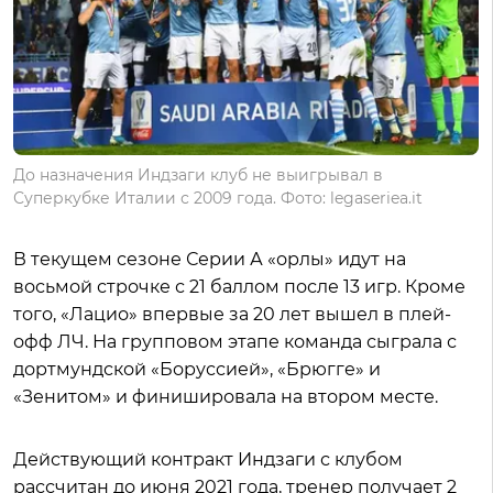
До назначения Индзаги клуб не выигрывал в
Суперкубке Италии с 2009 года. Фото: legaseriea.it
В текущем сезоне Серии А «орлы» идут на
восьмой строчке с 21 баллом после 13 игр. Кроме
того, «Лацио» впервые за 20 лет вышел в плей-
офф ЛЧ. На групповом этапе команда сыграла с
дортмундской «Боруссией», «Брюгге» и
«Зенитом» и финишировала на втором месте.
Действующий контракт Индзаги с клубом
рассчитан до июня 2021 года, тренер получает 2