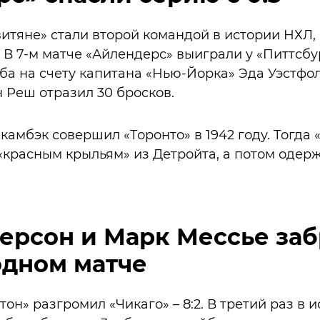
овитяне» стали второй командой в истории НХЛ,
. В 7-м матче «Айлендерс» выиграли у «Питтсбург
а на счету капитана «Нью-Йорка» Эда Уэстфол
н Реш отразил 30 бросков.
амбэк совершил «Торонто» в 1942 году. Тогда 
«красным крыльям» из Детройта, а потом одер
ерсон и Марк Мессье за
одном матче
тон» разгромил «Чикаго» – 8:2. В третий раз в 