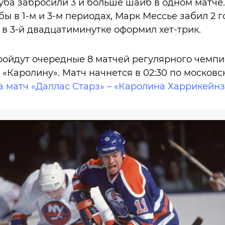
луба забросили 3 и больше шайб в одном матче
ы в 1-м и 3-м периодах, Марк Мессье забил 2 г
 в 3-й двадцатиминутке оформил хет-трик.
ройдут очередные 8 матчей регулярного чемпи
 «Каролину». Матч начнется в 02:30 по московс
а матч «Даллас Старз» – «Каролина Харрикейнз