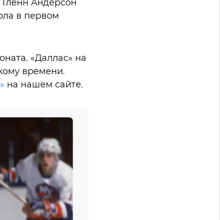
. Гленн Андерсон
ола в первом
оната. «Даллас» на
кому времени.
»
на нашем сайте.