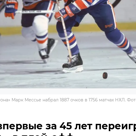
а» Марк Мессье набрал 1887 очков в 1756 матчах НХЛ. Фото:
впервые за 45 лет переиг