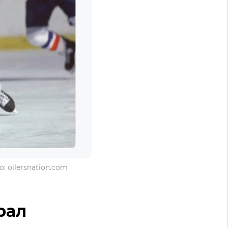
 oilersnation.com
рал