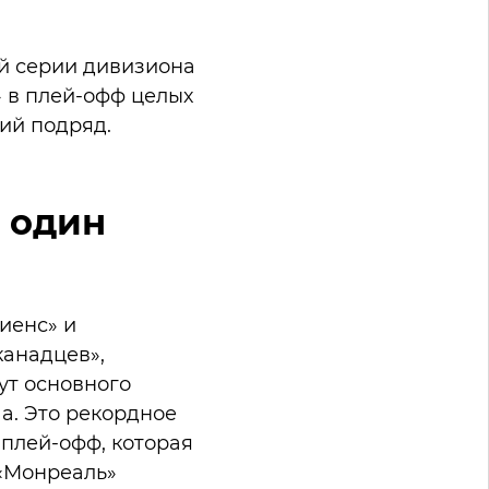
ой серии дивизиона
» в плей-офф целых
рий подряд.
а один
иенс» и
канадцев»,
ут основного
ча. Это рекордное
 плей-офф, которая
 «Монреаль»