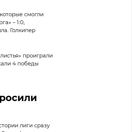
 которые смогли
а» – 1:0,
ла. Голкипер
«листья» проиграли
жали 4 победы
бросили
истории лиги сразу