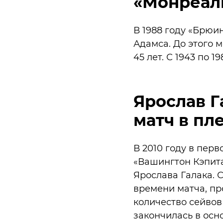
«Монреал
В 1988 году «Брюи
Адамса. До этого 
45 лет. С 1943 по 
Ярослав Г
матч в пл
В 2010 году в пер
«Вашингтон Кэпита
Ярослава Галака. 
времени матча, про
количество сейвов
закончилась в осн