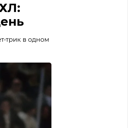
ХЛ:
день
т-трик в одном