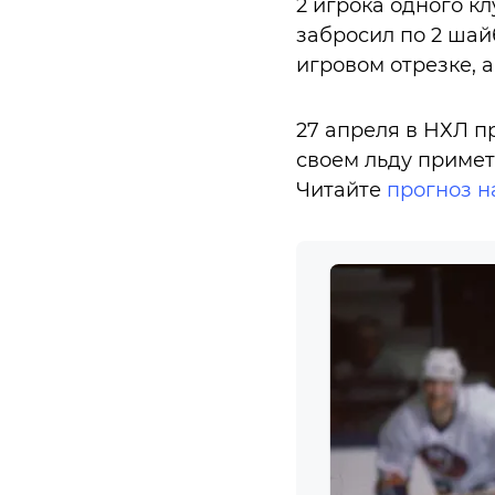
2 игрока одного к
забросил по 2 шайб
игровом отрезке, а
27 апреля в НХЛ п
своем льду примет
Читайте
прогноз н