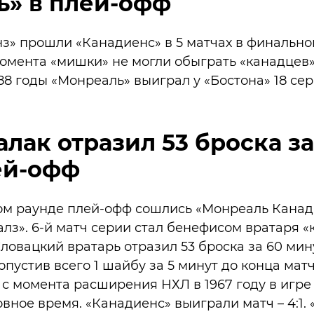
ь» в плей-офф
нз» прошли «Канадиенс» в 5 матчах в финальн
момента «мишки» не могли обыграть «канадцев
1988 годы «Монреаль» выиграл у «Бостона» 18 се
алак отразил 53 броска з
ей-офф
вом раунде плей-офф сошлись «Монреаль Канад
лз». 6-й матч серии стал бенефисом вратаря «
Словацкий вратарь отразил 53 броска за 60 мин
пустив всего 1 шайбу за 5 минут до конца мат
 с момента расширения НХЛ в 1967 году в игре
овное время. «Канадиенс» выиграли матч – 4:1.