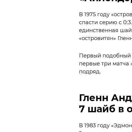
В 1975 году «остр
спасти серию с 0:3
единственная шайб
«островитян» Глен
Первый подобный к
первые три матча 
подряд.
Гленн Анд
7 шайб в 
В 1983 году «Эдмон