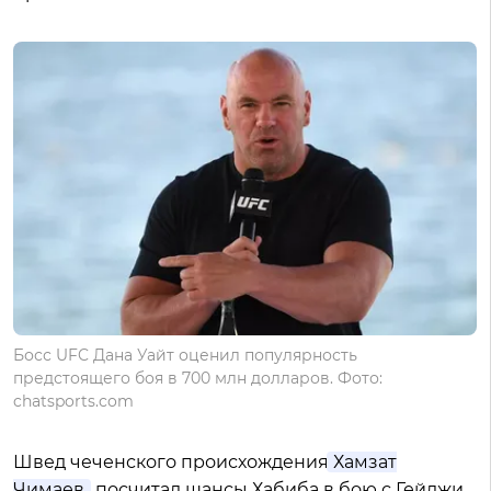
Босс UFC Дана Уайт оценил популярность
предстоящего боя в 700 млн долларов. Фото:
chatsports.com
Швед чеченского происхождения
Хамзат
Чимаев
посчитал шансы Хабиба в бою с Гейджи