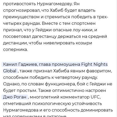
противостоять Нурмагомедову. Ян
спрогнозировал, что Хабиб будет владеть
преимуществом и стремиться победить в трех-
четырех раундах. Вместе с тем спортсмен
признал, что у Гейджи опасные лоу-кики, и
посоветовал дагестанцу держаться на средней
дистанции, чтобы нивелировать козыри
соперника.
Камил Гаджиев, глава промоушена Fight Nights
Global
, также признал Хабиба явным фаворитом,
способным победить к четвертому раунду.
Однако, по словам функционера, бой с Гейджи не
будет простым. Также оптимистично настроен
Джо Роган
, многолетний комментатор UFC,
отметивший психологическую устойчивость
Нурмагомедова и его способность доминировать
над соперниками в октагоне.