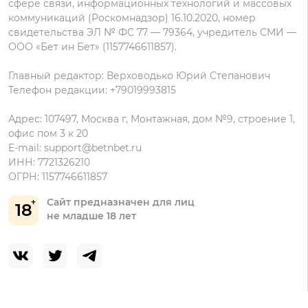
сфере связи, информационных технологий и массовых
коммуникаций (Роскомнадзор) 16.10.2020, номер
свидетельства ЭЛ № ФС 77 — 79364, учредитель СМИ —
ООО «Бет ин Бет» (1157746611857).
Главный редактор: Верховодько Юрий Степанович
Телефон редакции: +79019993815
Адрес: 107497, Москва г, Монтажная, дом №9, строение 1,
офис пом 3 к 20
E-mail:
support@betnbet.ru
ИНН: 7721326210
ОГРН: 1157746611857
Сайт предназначен для лиц
18
не младше 18 лет