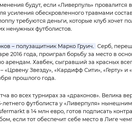
менения будут, если «Ливерпуль» провалится в
ля усиления обескровленного травмами соста
оппу требуются деньги, которые клуб хочет по
х ненужных футболистов.
оков – полузащитник Марко Груич.
Серб, пере
ре 2016 года, проиграл борьбу за место в осно
о арендам. Хавбек, сыгравший за красных всег
 – «Црвену Звезду», «Кардифф Сити», «Герту» и 
ября прошлого года.
тча во всех турнирах за «драконов». Велика вер
5-летнего футболиста у «Ливерпуля» нынешним 
ermarkt в 14 млн евро, готов подписать контра
бом, если тот обеспечит себе место в Лиге чем