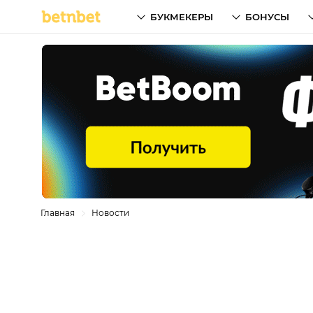
БУКМЕКЕРЫ
БОНУСЫ
Главная
Новости