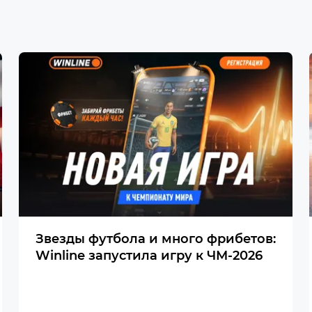
Звезды футбола и много фрибетов:
Winline запустила игру к ЧМ-2026