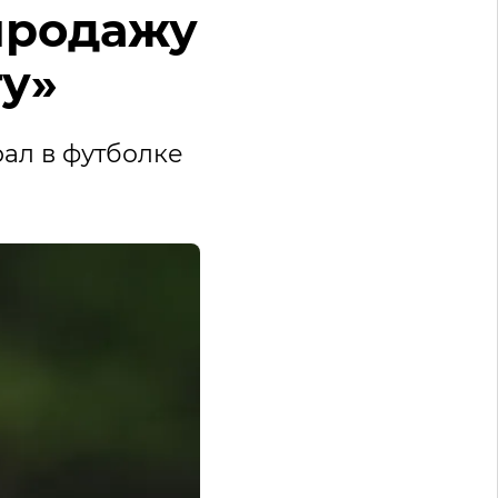
продажу
ту»
ал в футболке