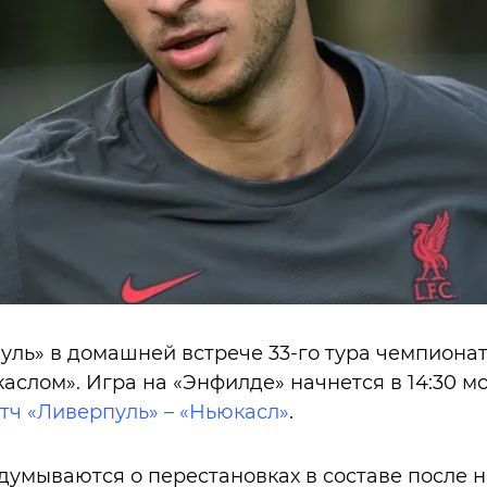
уль» в домашней встрече 33-го тура чемпиона
аслом». Игра на «Энфилде» начнется в 14:30 м
тч «Ливерпуль» – «Ньюкасл»
.
умываются о перестановках в составе после н