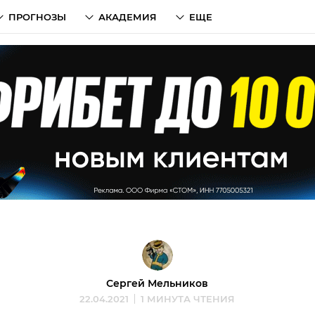
ПРОГНОЗЫ
АКАДЕМИЯ
ЕЩЕ
Сергей Мельников
22.04.2021
1 МИНУТА ЧТЕНИЯ