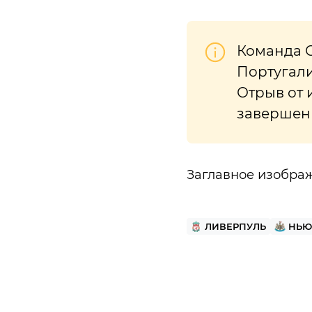
Команда С
Португали
Отрыв от и
завершени
Заглавное изобра
ЛИВЕРПУЛЬ
НЬЮ