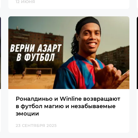
12 ИЮНЯ
Роналдиньо и Winline возвращают
в футбол магию и незабываемые
эмоции
23 СЕНТЯБРЯ 2025